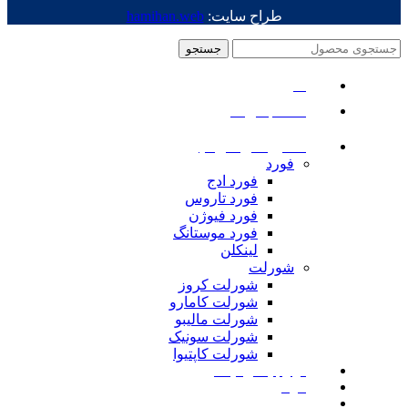
طراح سایت:
hamihan.web
جستجو
منو
دسته بندی ها
ماشین های امریکایی
فورد
فورد ادج
فورد تاروس
فورد فیوژن
فورد موستانگ
لینکلن
شورلت
شورلت کروز
شورلت کامارو
شورلت مالیبو
شورلت سونیک
شورلت کاپتیوا
لوازم یدکی نیسان
مزدا
لوازم یدکی رنجرور