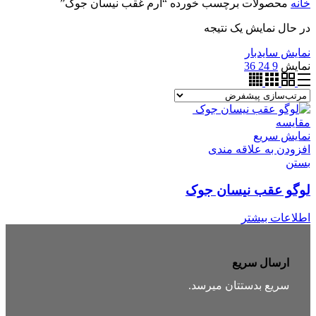
خانه
محصولات برچسب خورده “آرم غقب نیسان جوک”
در حال نمایش یک نتیجه
نمایش سایدبار
نمایش
9
24
36
مقایسه
نمایش سریع
افزودن به علاقه مندی
بستن
لوگو عقب نیسان جوک
اطلاعات بیشتر
ارسال سریع
سریع بدستتان میرسد.