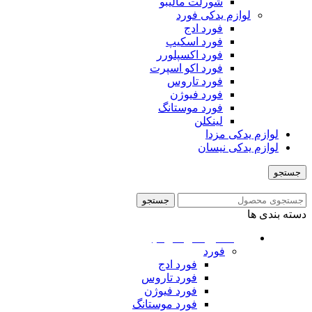
شورلت مالیبو
لوازم یدکی فورد
فورد ادج
فورد اسکیپ
فورد اکسپلورر
فورد اکو اسپرت
فورد تاروس
فورد فیوژن
فورد موستانگ
لینکلن
لوازم یدکی مزدا
لوازم یدکی نیسان
جستجو
منو
جستجو
دسته بندی ها
ماشین های امریکایی
فورد
فورد ادج
فورد تاروس
فورد فیوژن
فورد موستانگ