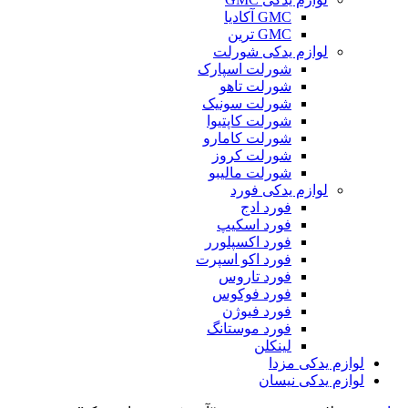
GMC آکادیا
GMC ترین
لوازم یدکی شورلت
شورلت اسپارک
شورلت تاهو
شورلت سونیک
شورلت کاپتیوا
شورلت کامارو
شورلت کروز
شورلت مالیبو
لوازم یدکی فورد
فورد ادج
فورد اسکیپ
فورد اکسپلورر
فورد اکو اسپرت
فورد تاروس
فورد فوکوس
فورد فیوژن
فورد موستانگ
لینکلن
لوازم یدکی مزدا
لوازم یدکی نیسان