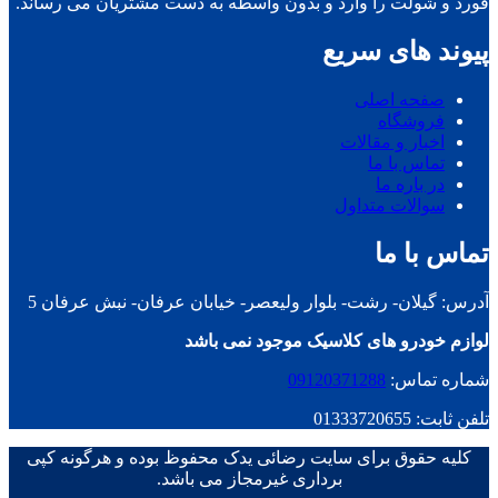
فورد و شولت را وارد و بدون واسطه به دست مشتریان می رساند.
پیوند های سریع
صفحه اصلی
فروشگاه
اخبار و مقالات
تماس با ما
در باره ما
سوالات متداول
تماس با ما
آدرس: گیلان- رشت- بلوار ولیعصر- خیابان عرفان- نبش عرفان 5
لوازم خودرو های کلاسیک موجود نمی باشد
شماره تماس:
09120371288
تلفن ثابت: 01333720655
کلیه حقوق برای سایت رضائی یدک محفوظ بوده و هرگونه کپی
برداری غیرمجاز می باشد.