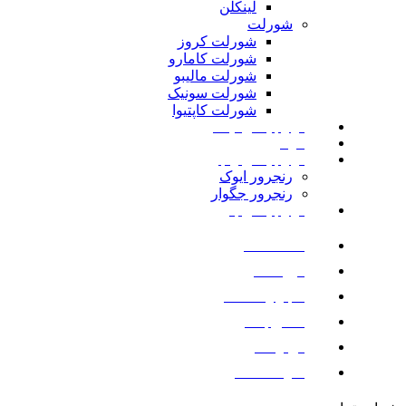
لینکلن
شورلت
شورلت کروز
شورلت کامارو
شورلت مالیبو
شورلت سونیک
شورلت کاپتیوا
لوازم یدکی نیسان
مزدا
لوازم یدکی رنجرور
رنجرور ایوک
رنجرور جگوار
لوازم یدکی بنز
صفحه اصلی
فروشگاه
اخبار و مقالات
تماس با ما
درباره ما
سوالات متداول