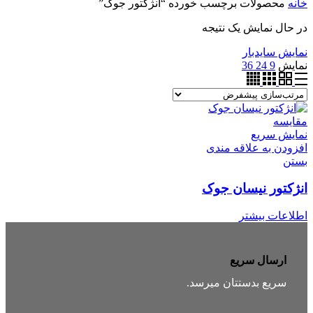
خانه
محصولات برچسب خورده “انژکتور جوک”
در حال نمایش یک نتیجه
نمایش سایدبار
نمایش
9
24
36
مقایسه
نمایش سریع
افزودن به علاقه مندی
بستن
انژکتور نیسان جوک
اطلاعات بیشتر
ارسال سریع
سریع بدستتان میرسد.