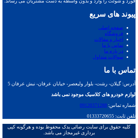
فورد و شولت را وارد و بدون واسطه به دست مشتریان می رساند.
پیوند های سریع
صفحه اصلی
فروشگاه
اخبار و مقالات
تماس با ما
در باره ما
سوالات متداول
تماس با ما
آدرس: گیلان- رشت- بلوار ولیعصر- خیابان عرفان- نبش عرفان 5
لوازم خودرو های کلاسیک موجود نمی باشد
شماره تماس:
09120371288
تلفن ثابت: 01333720655
کلیه حقوق برای سایت رضائی یدک محفوظ بوده و هرگونه کپی
برداری غیرمجاز می باشد.