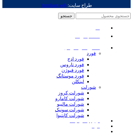
طراح سایت:
hamihan.web
جستجو
منو
دسته بندی ها
ماشین های امریکایی
فورد
فورد ادج
فورد تاروس
فورد فیوژن
فورد موستانگ
لینکلن
شورلت
شورلت کروز
شورلت کامارو
شورلت مالیبو
شورلت سونیک
شورلت کاپتیوا
لوازم یدکی نیسان
مزدا
لوازم یدکی رنجرور