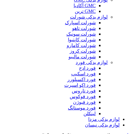
GMC آکادیا
GMC ترین
لوازم یدکی شورلت
شورلت اسپارک
شورلت تاهو
شورلت سونیک
شورلت کاپتیوا
شورلت کامارو
شورلت کروز
شورلت مالیبو
لوازم یدکی فورد
فورد ادج
فورد اسکیپ
فورد اکسپلورر
فورد اکو اسپرت
فورد تاروس
فورد فوکوس
فورد فیوژن
فورد موستانگ
لینکلن
لوازم یدکی مزدا
لوازم یدکی نیسان