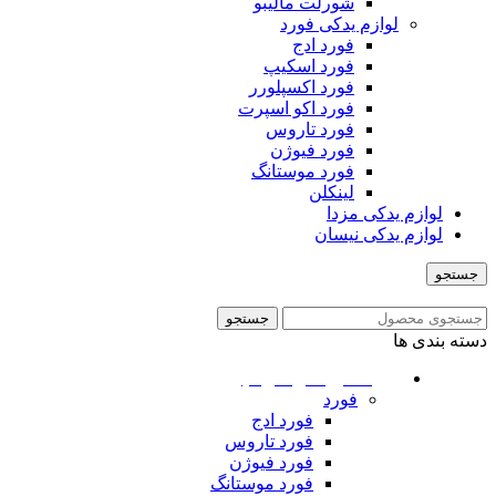
شورلت مالیبو
لوازم یدکی فورد
فورد ادج
فورد اسکیپ
فورد اکسپلورر
فورد اکو اسپرت
فورد تاروس
فورد فیوژن
فورد موستانگ
لینکلن
لوازم یدکی مزدا
لوازم یدکی نیسان
جستجو
منو
جستجو
دسته بندی ها
ماشین های امریکایی
فورد
فورد ادج
فورد تاروس
فورد فیوژن
فورد موستانگ