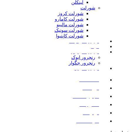
لینکلن
شورلت
شورلت کروز
شورلت کامارو
شورلت مالیبو
شورلت سونیک
شورلت کاپتیوا
لوازم یدکی نیسان
مزدا
لوازم یدکی رنجرور
رنجرور ایوک
رنجرور جگوار
لوازم یدکی بنز
صفحه اصلی
فروشگاه
اخبار و مقالات
تماس با ما
درباره ما
سوالات متداول