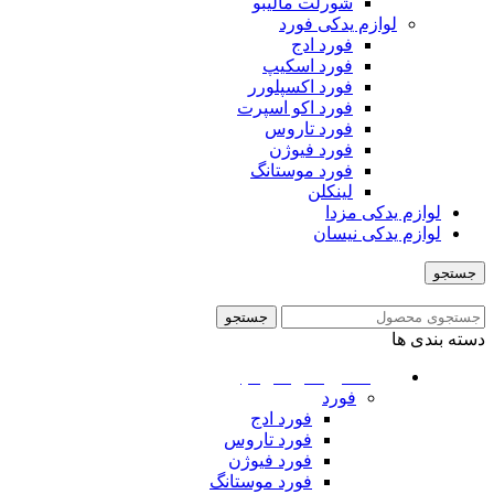
شورلت مالیبو
لوازم یدکی فورد
فورد ادج
فورد اسکیپ
فورد اکسپلورر
فورد اکو اسپرت
فورد تاروس
فورد فیوژن
فورد موستانگ
لینکلن
لوازم یدکی مزدا
لوازم یدکی نیسان
جستجو
منو
جستجو
دسته بندی ها
ماشین های امریکایی
فورد
فورد ادج
فورد تاروس
فورد فیوژن
فورد موستانگ