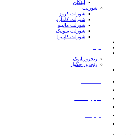
لینکلن
شورلت
شورلت کروز
شورلت کامارو
شورلت مالیبو
شورلت سونیک
شورلت کاپتیوا
لوازم یدکی نیسان
مزدا
لوازم یدکی رنجرور
رنجرور ایوک
رنجرور جگوار
لوازم یدکی بنز
صفحه اصلی
فروشگاه
اخبار و مقالات
تماس با ما
درباره ما
سوالات متداول