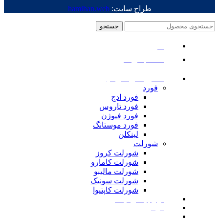
طراح سایت:
hamihan.web
جستجو
منو
دسته بندی ها
ماشین های امریکایی
فورد
فورد ادج
فورد تاروس
فورد فیوژن
فورد موستانگ
لینکلن
شورلت
شورلت کروز
شورلت کامارو
شورلت مالیبو
شورلت سونیک
شورلت کاپتیوا
لوازم یدکی نیسان
مزدا
لوازم یدکی رنجرور