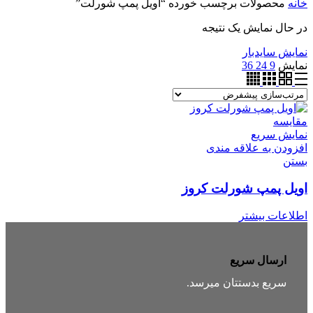
خانه
محصولات برچسب خورده “اویل پمپ شورلت”
در حال نمایش یک نتیجه
نمایش سایدبار
نمایش
9
24
36
مقایسه
نمایش سریع
افزودن به علاقه مندی
بستن
اویل پمپ شورلت کروز
اطلاعات بیشتر
ارسال سریع
سریع بدستتان میرسد.