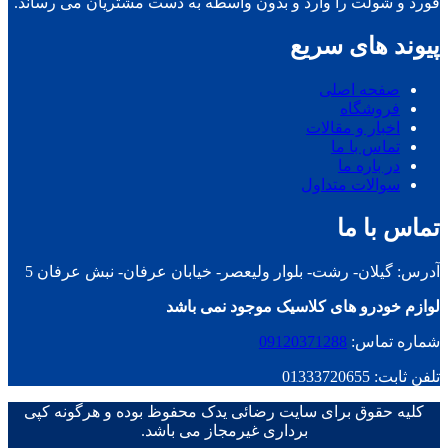
فورد و شولت را وارد و بدون واسطه به دست مشتریان می رساند.
پیوند های سریع
صفحه اصلی
فروشگاه
اخبار و مقالات
تماس با ما
در باره ما
سوالات متداول
تماس با ما
آدرس: گیلان- رشت- بلوار ولیعصر- خیابان عرفان- نبش عرفان 5
لوازم خودرو های کلاسیک موجود نمی باشد
شماره تماس:
09120371288
تلفن ثابت: 01333720655
کلیه حقوق برای سایت رضائی یدک محفوظ بوده و هرگونه کپی
برداری غیرمجاز می باشد.