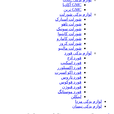
GMC آکادیا
GMC ترین
لوازم یدکی شورلت
شورلت اسپارک
شورلت تاهو
شورلت سونیک
شورلت کاپتیوا
شورلت کامارو
شورلت کروز
شورلت مالیبو
لوازم یدکی فورد
فورد ادج
فورد اسکیپ
فورد اکسپلورر
فورد اکو اسپرت
فورد تاروس
فورد فوکوس
فورد فیوژن
فورد موستانگ
لینکلن
لوازم یدکی مزدا
لوازم یدکی نیسان