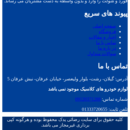
فورد و شولت را وارد و بدون واسطه به دست مشتریان می رساند.
پیوند های سریع
صفحه اصلی
فروشگاه
اخبار و مقالات
تماس با ما
در باره ما
سوالات متداول
تماس با ما
آدرس: گیلان- رشت- بلوار ولیعصر- خیابان عرفان- نبش عرفان 5
لوازم خودرو های کلاسیک موجود نمی باشد
شماره تماس:
09120371288
تلفن ثابت: 01333720655
کلیه حقوق برای سایت رضائی یدک محفوظ بوده و هرگونه کپی
برداری غیرمجاز می باشد.