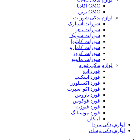
GMC آکادیا
GMC ترین
لوازم یدکی شورلت
شورلت اسپارک
شورلت تاهو
شورلت سونیک
شورلت کاپتیوا
شورلت کامارو
شورلت کروز
شورلت مالیبو
لوازم یدکی فورد
فورد ادج
فورد اسکیپ
فورد اکسپلورر
فورد اکو اسپرت
فورد تاروس
فورد فوکوس
فورد فیوژن
فورد موستانگ
لینکلن
لوازم یدکی مزدا
لوازم یدکی نیسان