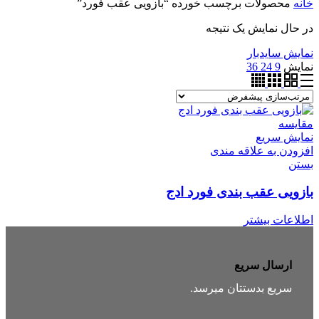
خانه
محصولات برچسب خورده “بازویی عقب فورد”
در حال نمایش یک نتیجه
نمایش سایدبار
نمایش
9
24
36
مقایسه
نمایش سریع
افزودن به علاقه مندی
بستن
بازویی عقب بندی فورد ادج
اطلاعات بیشتر
ارسال سریع
سریع بدستتان میرسد.