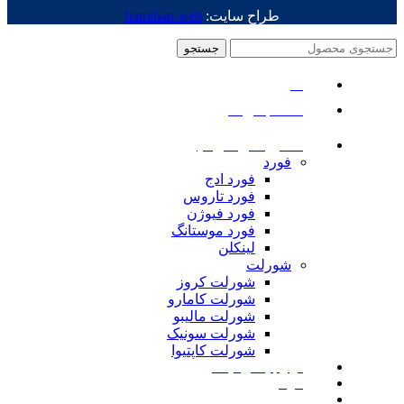
طراح سایت:
hamihan.web
جستجو
منو
دسته بندی ها
ماشین های امریکایی
فورد
فورد ادج
فورد تاروس
فورد فیوژن
فورد موستانگ
لینکلن
شورلت
شورلت کروز
شورلت کامارو
شورلت مالیبو
شورلت سونیک
شورلت کاپتیوا
لوازم یدکی نیسان
مزدا
لوازم یدکی رنجرور