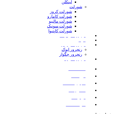
لینکلن
شورلت
شورلت کروز
شورلت کامارو
شورلت مالیبو
شورلت سونیک
شورلت کاپتیوا
لوازم یدکی نیسان
مزدا
لوازم یدکی رنجرور
رنجرور ایوک
رنجرور جگوار
لوازم یدکی بنز
صفحه اصلی
فروشگاه
اخبار و مقالات
تماس با ما
درباره ما
سوالات متداول