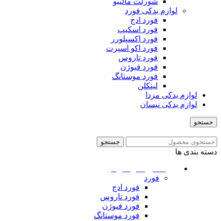
شورلت مالیبو
لوازم یدکی فورد
فورد ادج
فورد اسکیپ
فورد اکسپلورر
فورد اکو اسپرت
فورد تاروس
فورد فیوژن
فورد موستانگ
لینکلن
لوازم یدکی مزدا
لوازم یدکی نیسان
جستجو
منو
جستجو
دسته بندی ها
ماشین های امریکایی
فورد
فورد ادج
فورد تاروس
فورد فیوژن
فورد موستانگ