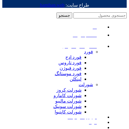
طراح سایت:
hamihan.web
جستجو
منو
دسته بندی ها
ماشین های امریکایی
فورد
فورد ادج
فورد تاروس
فورد فیوژن
فورد موستانگ
لینکلن
شورلت
شورلت کروز
شورلت کامارو
شورلت مالیبو
شورلت سونیک
شورلت کاپتیوا
لوازم یدکی نیسان
مزدا
لوازم یدکی رنجرور