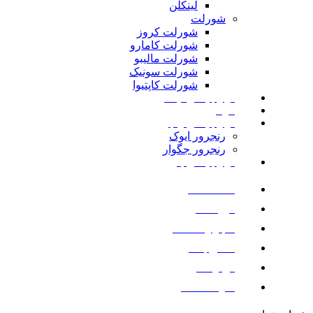
لینکلن
شورلت
شورلت کروز
شورلت کامارو
شورلت مالیبو
شورلت سونیک
شورلت کاپتیوا
لوازم یدکی نیسان
مزدا
لوازم یدکی رنجرور
رنجرور ایوک
رنجرور جگوار
لوازم یدکی بنز
صفحه اصلی
فروشگاه
اخبار و مقالات
تماس با ما
درباره ما
سوالات متداول