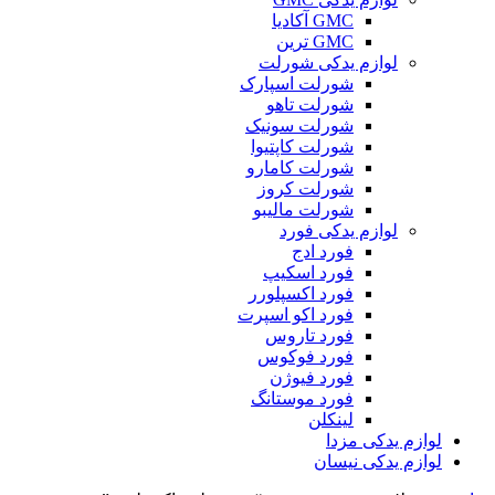
GMC آکادیا
GMC ترین
لوازم یدکی شورلت
شورلت اسپارک
شورلت تاهو
شورلت سونیک
شورلت کاپتیوا
شورلت کامارو
شورلت کروز
شورلت مالیبو
لوازم یدکی فورد
فورد ادج
فورد اسکیپ
فورد اکسپلورر
فورد اکو اسپرت
فورد تاروس
فورد فوکوس
فورد فیوژن
فورد موستانگ
لینکلن
لوازم یدکی مزدا
لوازم یدکی نیسان