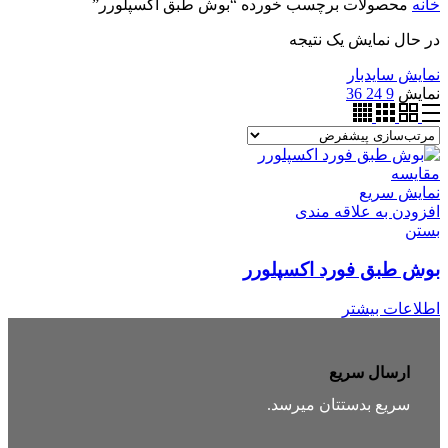
خانه
محصولات برچسب خورده “بوش طبق اکسپلورر”
در حال نمایش یک نتیجه
نمایش سایدبار
نمایش
9
24
36
مقایسه
نمایش سریع
افزودن به علاقه مندی
بستن
بوش طبق فورد اکسپلورر
اطلاعات بیشتر
ارسال سریع
سریع بدستتان میرسد.