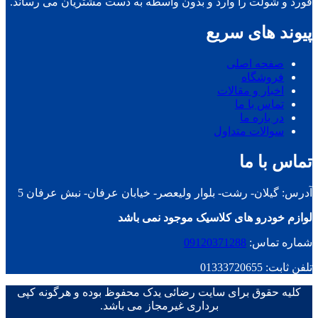
فورد و شولت را وارد و بدون واسطه به دست مشتریان می رساند.
پیوند های سریع
صفحه اصلی
فروشگاه
اخبار و مقالات
تماس با ما
در باره ما
سوالات متداول
تماس با ما
آدرس: گیلان- رشت- بلوار ولیعصر- خیابان عرفان- نبش عرفان 5
لوازم خودرو های کلاسیک موجود نمی باشد
شماره تماس:
09120371288
تلفن ثابت: 01333720655
کلیه حقوق برای سایت رضائی یدک محفوظ بوده و هرگونه کپی
برداری غیرمجاز می باشد.