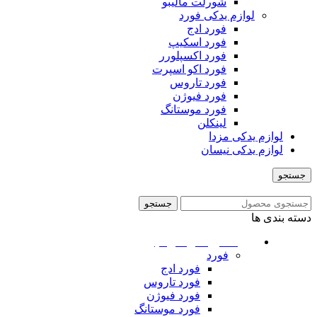
شورلت مالیبو
لوازم یدکی فورد
فورد ادج
فورد اسکیپ
فورد اکسپلورر
فورد اکو اسپرت
فورد تاروس
فورد فیوژن
فورد موستانگ
لینکلن
لوازم یدکی مزدا
لوازم یدکی نیسان
جستجو
منو
جستجو
دسته بندی ها
ماشین های امریکایی
فورد
فورد ادج
فورد تاروس
فورد فیوژن
فورد موستانگ