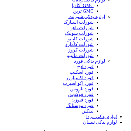
GMC آکادیا
GMC ترین
لوازم یدکی شورلت
شورلت اسپارک
شورلت تاهو
شورلت سونیک
شورلت کاپتیوا
شورلت کامارو
شورلت کروز
شورلت مالیبو
لوازم یدکی فورد
فورد ادج
فورد اسکیپ
فورد اکسپلورر
فورد اکو اسپرت
فورد تاروس
فورد فوکوس
فورد فیوژن
فورد موستانگ
لینکلن
لوازم یدکی مزدا
لوازم یدکی نیسان