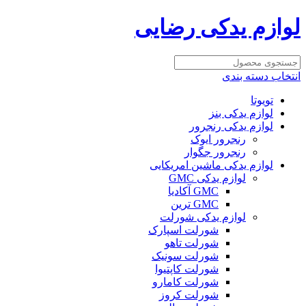
لوازم یدکی رضایی
انتخاب دسته بندی
تویوتا
لوازم یدکی بنز
لوازم یدکی رنجرور
رنجرور ایوک
رنجرور جگوار
لوازم یدکی ماشین امریکایی
لوازم یدکی GMC
GMC آکادیا
GMC ترین
لوازم یدکی شورلت
شورلت اسپارک
شورلت تاهو
شورلت سونیک
شورلت کاپتیوا
شورلت کامارو
شورلت کروز