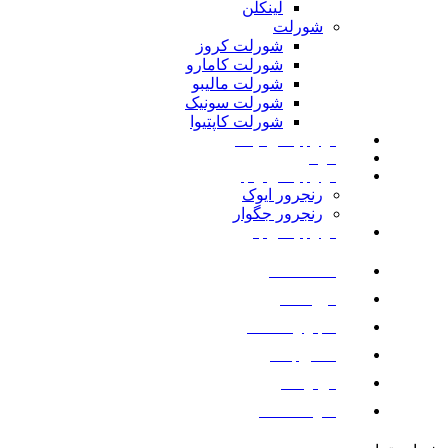
لینکلن
شورلت
شورلت کروز
شورلت کامارو
شورلت مالیبو
شورلت سونیک
شورلت کاپتیوا
لوازم یدکی نیسان
مزدا
لوازم یدکی رنجرور
رنجرور ایوک
رنجرور جگوار
لوازم یدکی بنز
صفحه اصلی
فروشگاه
اخبار و مقالات
تماس با ما
درباره ما
سوالات متداول