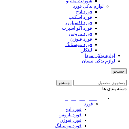
شورلت مالیبو
لوازم یدکی فورد
فورد ادج
فورد اسکیپ
فورد اکسپلورر
فورد اکو اسپرت
فورد تاروس
فورد فیوژن
فورد موستانگ
لینکلن
لوازم یدکی مزدا
لوازم یدکی نیسان
جستجو
منو
جستجو
دسته بندی ها
ماشین های امریکایی
فورد
فورد ادج
فورد تاروس
فورد فیوژن
فورد موستانگ