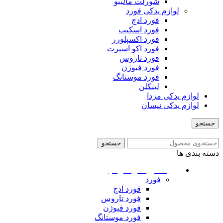
شورلت مالیبو
لوازم یدکی فورد
فورد ادج
فورد اسکیپ
فورد اکسپلورر
فورد اکو اسپرت
فورد تاروس
فورد فیوژن
فورد موستانگ
لینکلن
لوازم یدکی مزدا
لوازم یدکی نیسان
جستجو
منو
جستجو
دسته بندی ها
ماشین های امریکایی
فورد
فورد ادج
فورد تاروس
فورد فیوژن
فورد موستانگ