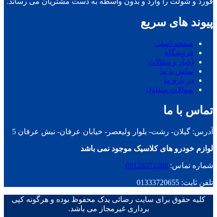
فورد و شولت را وارد و بدون واسطه به دست مشتریان می رساند.
پیوند های سریع
صفحه اصلی
فروشگاه
اخبار و مقالات
تماس با ما
در باره ما
سوالات متداول
تماس با ما
آدرس: گیلان- رشت- بلوار ولیعصر- خیابان عرفان- نبش عرفان 5
لوازم خودرو های کلاسیک موجود نمی باشد
شماره تماس:
09120371288
تلفن ثابت: 01333720655
کلیه حقوق برای سایت رضائی یدک محفوظ بوده و هرگونه کپی
برداری غیرمجاز می باشد.