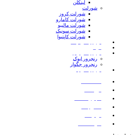
لینکلن
شورلت
شورلت کروز
شورلت کامارو
شورلت مالیبو
شورلت سونیک
شورلت کاپتیوا
لوازم یدکی نیسان
مزدا
لوازم یدکی رنجرور
رنجرور ایوک
رنجرور جگوار
لوازم یدکی بنز
صفحه اصلی
فروشگاه
اخبار و مقالات
تماس با ما
درباره ما
سوالات متداول