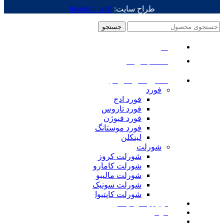
طراح سایت:
hamihan.web
جستجو
منو
دسته بندی ها
ماشین های امریکایی
فورد
فورد ادج
فورد تاروس
فورد فیوژن
فورد موستانگ
لینکلن
شورلت
شورلت کروز
شورلت کامارو
شورلت مالیبو
شورلت سونیک
شورلت کاپتیوا
لوازم یدکی نیسان
مزدا
لوازم یدکی رنجرور