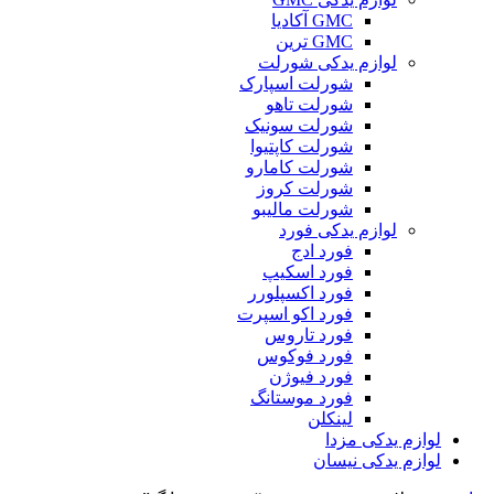
GMC آکادیا
GMC ترین
لوازم یدکی شورلت
شورلت اسپارک
شورلت تاهو
شورلت سونیک
شورلت کاپتیوا
شورلت کامارو
شورلت کروز
شورلت مالیبو
لوازم یدکی فورد
فورد ادج
فورد اسکیپ
فورد اکسپلورر
فورد اکو اسپرت
فورد تاروس
فورد فوکوس
فورد فیوژن
فورد موستانگ
لینکلن
لوازم یدکی مزدا
لوازم یدکی نیسان