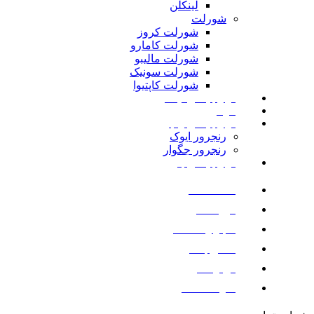
لینکلن
شورلت
شورلت کروز
شورلت کامارو
شورلت مالیبو
شورلت سونیک
شورلت کاپتیوا
لوازم یدکی نیسان
مزدا
لوازم یدکی رنجرور
رنجرور ایوک
رنجرور جگوار
لوازم یدکی بنز
صفحه اصلی
فروشگاه
اخبار و مقالات
تماس با ما
درباره ما
سوالات متداول