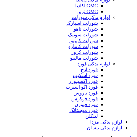
GMC آکادیا
GMC ترین
لوازم یدکی شورلت
شورلت اسپارک
شورلت تاهو
شورلت سونیک
شورلت کاپتیوا
شورلت کامارو
شورلت کروز
شورلت مالیبو
لوازم یدکی فورد
فورد ادج
فورد اسکیپ
فورد اکسپلورر
فورد اکو اسپرت
فورد تاروس
فورد فوکوس
فورد فیوژن
فورد موستانگ
لینکلن
لوازم یدکی مزدا
لوازم یدکی نیسان