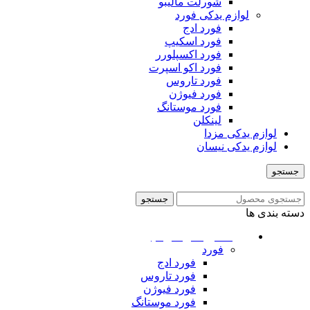
شورلت مالیبو
لوازم یدکی فورد
فورد ادج
فورد اسکیپ
فورد اکسپلورر
فورد اکو اسپرت
فورد تاروس
فورد فیوژن
فورد موستانگ
لینکلن
لوازم یدکی مزدا
لوازم یدکی نیسان
جستجو
منو
جستجو
دسته بندی ها
ماشین های امریکایی
فورد
فورد ادج
فورد تاروس
فورد فیوژن
فورد موستانگ