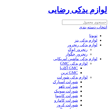
لوازم یدکی رضایی
انتخاب دسته بندی
تویوتا
لوازم یدکی بنز
لوازم یدکی رنجرور
رنجرور ایوک
رنجرور جگوار
لوازم یدکی ماشین امریکایی
لوازم یدکی GMC
GMC آکادیا
GMC ترین
لوازم یدکی شورلت
شورلت اسپارک
شورلت تاهو
شورلت سونیک
شورلت کاپتیوا
شورلت کامارو
شورلت کروز