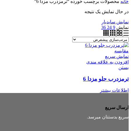
خانه
محصولات برچسب خورده “ترمزدرب مزدا 6”
در حال نمایش یک نتیجه
نمایش سایدبار
نمایش
9
24
36
مقایسه
نمایش سریع
افزودن به علاقه مندی
بستن
ترمزدرب جلو مزدا 6
اطلاعات بیشتر
ارسال سریع
سریع بدستتان میرسد.