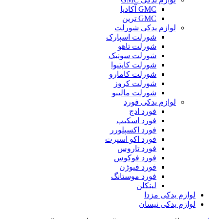
GMC آکادیا
GMC ترین
لوازم یدکی شورلت
شورلت اسپارک
شورلت تاهو
شورلت سونیک
شورلت کاپتیوا
شورلت کامارو
شورلت کروز
شورلت مالیبو
لوازم یدکی فورد
فورد ادج
فورد اسکیپ
فورد اکسپلورر
فورد اکو اسپرت
فورد تاروس
فورد فوکوس
فورد فیوژن
فورد موستانگ
لینکلن
لوازم یدکی مزدا
لوازم یدکی نیسان