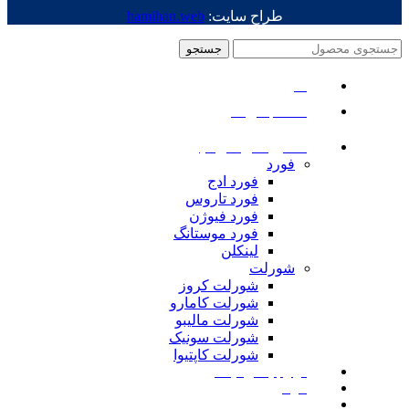
طراح سایت:
hamihan.web
جستجو
منو
دسته بندی ها
ماشین های امریکایی
فورد
فورد ادج
فورد تاروس
فورد فیوژن
فورد موستانگ
لینکلن
شورلت
شورلت کروز
شورلت کامارو
شورلت مالیبو
شورلت سونیک
شورلت کاپتیوا
لوازم یدکی نیسان
مزدا
لوازم یدکی رنجرور