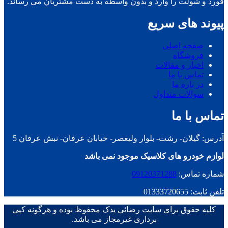
فورد و شولت را وارد و بدون واسطه به دست مشتریان می رساند.
پیوند های سریع
صفحه اصلی
فروشگاه
اخبار و مقالات
تماس با ما
در باره ما
سوالات متداول
تماس با ما
آدرس: گیلان- رشت- بلوار ولیعصر- خیابان عرفان- نبش عرفان 5
لوازم خودرو های کلاسیک موجود نمی باشد
شماره تماس:
09120371288
تلفن ثابت: 01333720655
کلیه حقوق برای سایت رضائی یدک محفوظ بوده و هرگونه کپی
برداری غیرمجاز می باشد.