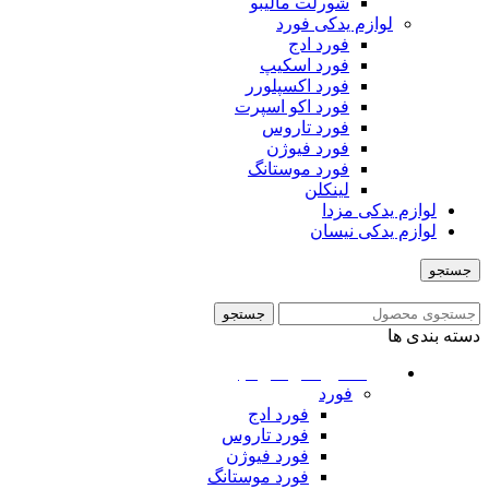
شورلت مالیبو
لوازم یدکی فورد
فورد ادج
فورد اسکیپ
فورد اکسپلورر
فورد اکو اسپرت
فورد تاروس
فورد فیوژن
فورد موستانگ
لینکلن
لوازم یدکی مزدا
لوازم یدکی نیسان
جستجو
منو
جستجو
دسته بندی ها
ماشین های امریکایی
فورد
فورد ادج
فورد تاروس
فورد فیوژن
فورد موستانگ