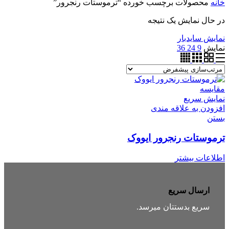
خانه
محصولات برچسب خورده “ترموستات رنجرور”
در حال نمایش یک نتیجه
نمایش سایدبار
نمایش
9
24
36
مقایسه
نمایش سریع
افزودن به علاقه مندی
بستن
ترموستات رنجرور ایووک
اطلاعات بیشتر
ارسال سریع
سریع بدستتان میرسد.