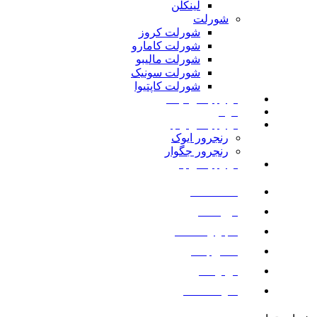
لینکلن
شورلت
شورلت کروز
شورلت کامارو
شورلت مالیبو
شورلت سونیک
شورلت کاپتیوا
لوازم یدکی نیسان
مزدا
لوازم یدکی رنجرور
رنجرور ایوک
رنجرور جگوار
لوازم یدکی بنز
صفحه اصلی
فروشگاه
اخبار و مقالات
تماس با ما
درباره ما
سوالات متداول