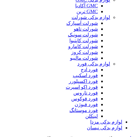
GMC آکادیا
GMC ترین
لوازم یدکی شورلت
شورلت اسپارک
شورلت تاهو
شورلت سونیک
شورلت کاپتیوا
شورلت کامارو
شورلت کروز
شورلت مالیبو
لوازم یدکی فورد
فورد ادج
فورد اسکیپ
فورد اکسپلورر
فورد اکو اسپرت
فورد تاروس
فورد فوکوس
فورد فیوژن
فورد موستانگ
لینکلن
لوازم یدکی مزدا
لوازم یدکی نیسان