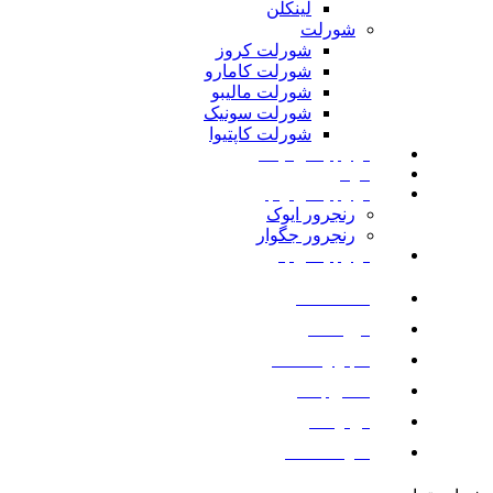
لینکلن
شورلت
شورلت کروز
شورلت کامارو
شورلت مالیبو
شورلت سونیک
شورلت کاپتیوا
لوازم یدکی نیسان
مزدا
لوازم یدکی رنجرور
رنجرور ایوک
رنجرور جگوار
لوازم یدکی بنز
صفحه اصلی
فروشگاه
اخبار و مقالات
تماس با ما
درباره ما
سوالات متداول