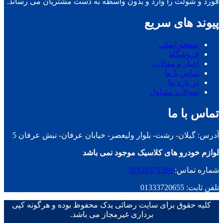
فورد و شولت را وارد و بدون واسطه به دست مشتریان می رساند.
پیوند های سریع
صفحه اصلی
فروشگاه
اخبار و مقالات
تماس با ما
در باره ما
سوالات متداول
تماس با ما
آدرس: گیلان- رشت- بلوار ولیعصر- خیابان عرفان- نبش عرفان 5
لوازم خودرو های کلاسیک موجود نمی باشد
شماره تماس:
09120371288
تلفن ثابت: 01333720655
کلیه حقوق برای سایت رضائی یدک محفوظ بوده و هرگونه کپی
برداری غیرمجاز می باشد.