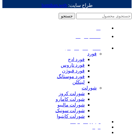
طراح سایت:
hamihan.web
جستجو
منو
دسته بندی ها
ماشین های امریکایی
فورد
فورد ادج
فورد تاروس
فورد فیوژن
فورد موستانگ
لینکلن
شورلت
شورلت کروز
شورلت کامارو
شورلت مالیبو
شورلت سونیک
شورلت کاپتیوا
لوازم یدکی نیسان
مزدا
لوازم یدکی رنجرور