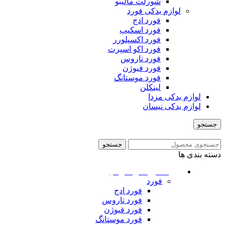
شورلت مالیبو
لوازم یدکی فورد
فورد ادج
فورد اسکیپ
فورد اکسپلورر
فورد اکو اسپرت
فورد تاروس
فورد فیوژن
فورد موستانگ
لینکلن
لوازم یدکی مزدا
لوازم یدکی نیسان
جستجو
منو
جستجو
دسته بندی ها
ماشین های امریکایی
فورد
فورد ادج
فورد تاروس
فورد فیوژن
فورد موستانگ