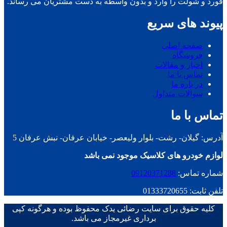
فورد و شولت را وارد و بدون واسطه به دست مشتریان می رساند.
پیوند های سریع
صفحه اصلی
فروشگاه
اخبار و مقالات
تماس با ما
در باره ما
سوالات متداول
تماس با ما
آدرس: گیلان- رشت- بلوار ولیعصر- خیابان عرفان- نبش عرفان 5
لوازم خودرو های کلاسیک موجود نمی باشد
شماره تماس:
09120371288
تلفن ثابت: 01333720655
کلیه حقوق برای سایت رضائی یدک محفوظ بوده و هرگونه کپی
برداری غیرمجاز می باشد.