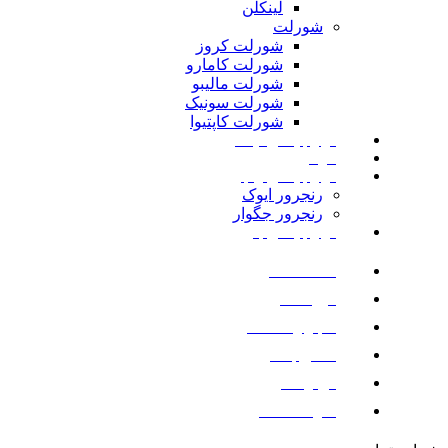
لینکلن
شورلت
شورلت کروز
شورلت کامارو
شورلت مالیبو
شورلت سونیک
شورلت کاپتیوا
لوازم یدکی نیسان
مزدا
لوازم یدکی رنجرور
رنجرور ایوک
رنجرور جگوار
لوازم یدکی بنز
صفحه اصلی
فروشگاه
اخبار و مقالات
تماس با ما
درباره ما
سوالات متداول