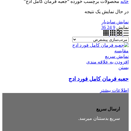
خانه
محصولات برچسب خورده “جعبه فرمان کامل ادج”
در حال نمایش یک نتیجه
نمایش سایدبار
نمایش
9
24
36
مقایسه
نمایش سریع
افزودن به علاقه مندی
بستن
جعبه فرمان کامل فورد ادج
اطلاعات بیشتر
ارسال سریع
سریع بدستتان میرسد.