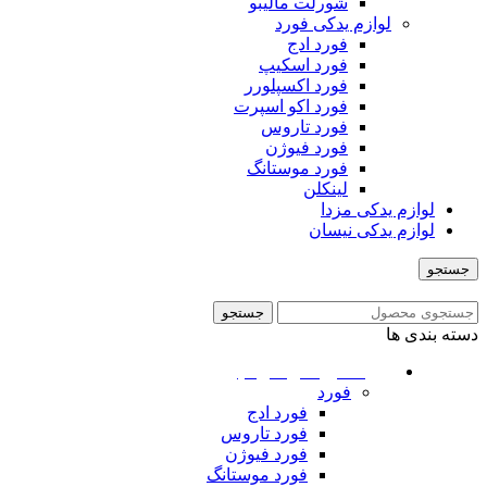
شورلت مالیبو
لوازم یدکی فورد
فورد ادج
فورد اسکیپ
فورد اکسپلورر
فورد اکو اسپرت
فورد تاروس
فورد فیوژن
فورد موستانگ
لینکلن
لوازم یدکی مزدا
لوازم یدکی نیسان
جستجو
منو
جستجو
دسته بندی ها
ماشین های امریکایی
فورد
فورد ادج
فورد تاروس
فورد فیوژن
فورد موستانگ