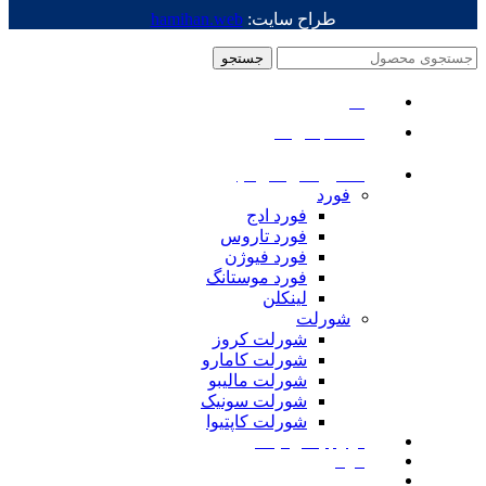
طراح سایت:
hamihan.web
جستجو
منو
دسته بندی ها
ماشین های امریکایی
فورد
فورد ادج
فورد تاروس
فورد فیوژن
فورد موستانگ
لینکلن
شورلت
شورلت کروز
شورلت کامارو
شورلت مالیبو
شورلت سونیک
شورلت کاپتیوا
لوازم یدکی نیسان
مزدا
لوازم یدکی رنجرور