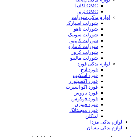
GMC آکادیا
GMC ترین
لوازم یدکی شورلت
شورلت اسپارک
شورلت تاهو
شورلت سونیک
شورلت کاپتیوا
شورلت کامارو
شورلت کروز
شورلت مالیبو
لوازم یدکی فورد
فورد ادج
فورد اسکیپ
فورد اکسپلورر
فورد اکو اسپرت
فورد تاروس
فورد فوکوس
فورد فیوژن
فورد موستانگ
لینکلن
لوازم یدکی مزدا
لوازم یدکی نیسان