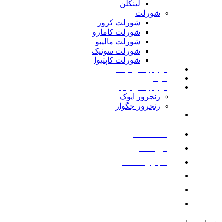
لینکلن
شورلت
شورلت کروز
شورلت کامارو
شورلت مالیبو
شورلت سونیک
شورلت کاپتیوا
لوازم یدکی نیسان
مزدا
لوازم یدکی رنجرور
رنجرور ایوک
رنجرور جگوار
لوازم یدکی بنز
صفحه اصلی
فروشگاه
اخبار و مقالات
تماس با ما
درباره ما
سوالات متداول