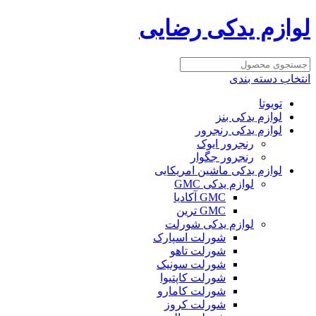
لوازم یدکی رضایی
انتخاب دسته بندی
تویوتا
لوازم یدکی بنز
لوازم یدکی رنجرور
رنجرور ایوک
رنجرور جگوار
لوازم یدکی ماشین امریکایی
لوازم یدکی GMC
GMC آکادیا
GMC ترین
لوازم یدکی شورلت
شورلت اسپارک
شورلت تاهو
شورلت سونیک
شورلت کاپتیوا
شورلت کامارو
شورلت کروز