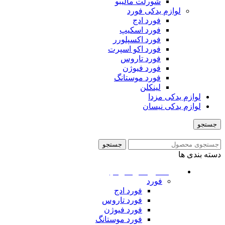
شورلت مالیبو
لوازم یدکی فورد
فورد ادج
فورد اسکیپ
فورد اکسپلورر
فورد اکو اسپرت
فورد تاروس
فورد فیوژن
فورد موستانگ
لینکلن
لوازم یدکی مزدا
لوازم یدکی نیسان
جستجو
منو
جستجو
دسته بندی ها
ماشین های امریکایی
فورد
فورد ادج
فورد تاروس
فورد فیوژن
فورد موستانگ