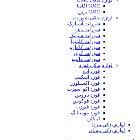
GMC آکادیا
GMC ترین
لوازم یدکی شورلت
شورلت اسپارک
شورلت تاهو
شورلت سونیک
شورلت کاپتیوا
شورلت کامارو
شورلت کروز
شورلت مالیبو
لوازم یدکی فورد
فورد ادج
فورد اسکیپ
فورد اکسپلورر
فورد اکو اسپرت
فورد تاروس
فورد فوکوس
فورد فیوژن
فورد موستانگ
لینکلن
لوازم یدکی مزدا
لوازم یدکی نیسان