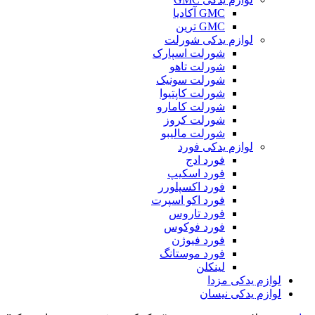
GMC آکادیا
GMC ترین
لوازم یدکی شورلت
شورلت اسپارک
شورلت تاهو
شورلت سونیک
شورلت کاپتیوا
شورلت کامارو
شورلت کروز
شورلت مالیبو
لوازم یدکی فورد
فورد ادج
فورد اسکیپ
فورد اکسپلورر
فورد اکو اسپرت
فورد تاروس
فورد فوکوس
فورد فیوژن
فورد موستانگ
لینکلن
لوازم یدکی مزدا
لوازم یدکی نیسان