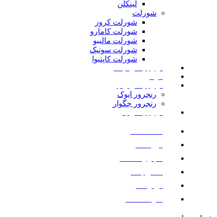
لینکلن
شورلت
شورلت کروز
شورلت کامارو
شورلت مالیبو
شورلت سونیک
شورلت کاپتیوا
لوازم یدکی نیسان
مزدا
لوازم یدکی رنجرور
رنجرور ایوک
رنجرور جگوار
لوازم یدکی بنز
صفحه اصلی
فروشگاه
اخبار و مقالات
تماس با ما
درباره ما
سوالات متداول