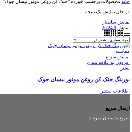
خانه
محصولات برچسب خورده “خنک کن روغن موتور نیسان جوک”
در حال نمایش یک نتیجه
نمایش سایدبار
نمایش
9
24
36
مقایسه
نمایش سریع
افزودن به علاقه مندی
بستن
بورینگ خنک کن روغن موتور نیسان جوک
اطلاعات بیشتر
ارسال سریع
سریع بدستتان میرسد.