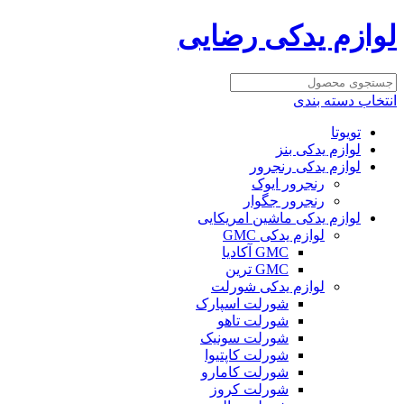
لوازم یدکی رضایی
انتخاب دسته بندی
تویوتا
لوازم یدکی بنز
لوازم یدکی رنجرور
رنجرور ایوک
رنجرور جگوار
لوازم یدکی ماشین امریکایی
لوازم یدکی GMC
GMC آکادیا
GMC ترین
لوازم یدکی شورلت
شورلت اسپارک
شورلت تاهو
شورلت سونیک
شورلت کاپتیوا
شورلت کامارو
شورلت کروز