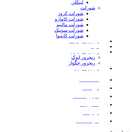
لینکلن
شورلت
شورلت کروز
شورلت کامارو
شورلت مالیبو
شورلت سونیک
شورلت کاپتیوا
لوازم یدکی نیسان
مزدا
لوازم یدکی رنجرور
رنجرور ایوک
رنجرور جگوار
لوازم یدکی بنز
صفحه اصلی
فروشگاه
اخبار و مقالات
تماس با ما
درباره ما
سوالات متداول