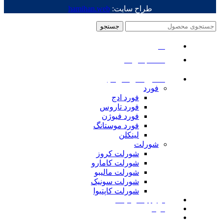
طراح سایت:
hamihan.web
جستجو
منو
دسته بندی ها
ماشین های امریکایی
فورد
فورد ادج
فورد تاروس
فورد فیوژن
فورد موستانگ
لینکلن
شورلت
شورلت کروز
شورلت کامارو
شورلت مالیبو
شورلت سونیک
شورلت کاپتیوا
لوازم یدکی نیسان
مزدا
لوازم یدکی رنجرور