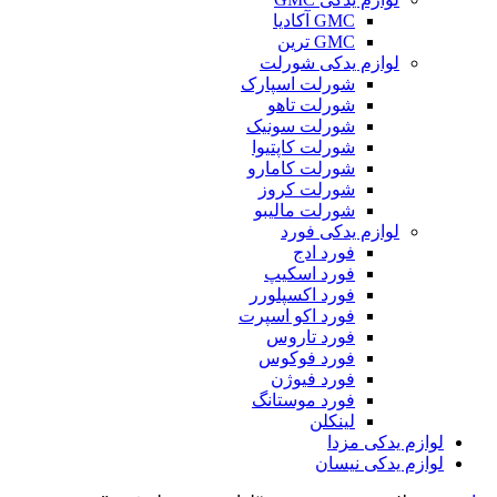
GMC آکادیا
GMC ترین
لوازم یدکی شورلت
شورلت اسپارک
شورلت تاهو
شورلت سونیک
شورلت کاپتیوا
شورلت کامارو
شورلت کروز
شورلت مالیبو
لوازم یدکی فورد
فورد ادج
فورد اسکیپ
فورد اکسپلورر
فورد اکو اسپرت
فورد تاروس
فورد فوکوس
فورد فیوژن
فورد موستانگ
لینکلن
لوازم یدکی مزدا
لوازم یدکی نیسان