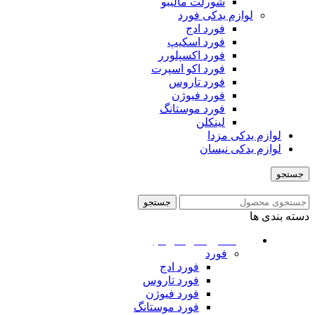
شورلت مالیبو
لوازم یدکی فورد
فورد ادج
فورد اسکیپ
فورد اکسپلورر
فورد اکو اسپرت
فورد تاروس
فورد فیوژن
فورد موستانگ
لینکلن
لوازم یدکی مزدا
لوازم یدکی نیسان
جستجو
منو
جستجو
دسته بندی ها
ماشین های امریکایی
فورد
فورد ادج
فورد تاروس
فورد فیوژن
فورد موستانگ