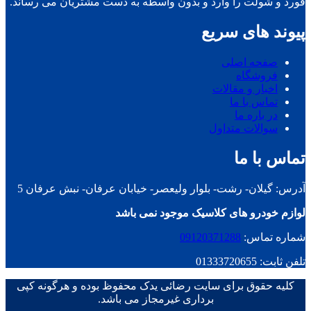
فورد و شولت را وارد و بدون واسطه به دست مشتریان می رساند.
پیوند های سریع
صفحه اصلی
فروشگاه
اخبار و مقالات
تماس با ما
در باره ما
سوالات متداول
تماس با ما
آدرس: گیلان- رشت- بلوار ولیعصر- خیابان عرفان- نبش عرفان 5
لوازم خودرو های کلاسیک موجود نمی باشد
شماره تماس:
09120371288
تلفن ثابت: 01333720655
کلیه حقوق برای سایت رضائی یدک محفوظ بوده و هرگونه کپی
برداری غیرمجاز می باشد.