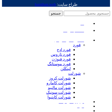
طراح سایت:
hamihan.web
جستجو
منو
دسته بندی ها
ماشین های امریکایی
فورد
فورد ادج
فورد تاروس
فورد فیوژن
فورد موستانگ
لینکلن
شورلت
شورلت کروز
شورلت کامارو
شورلت مالیبو
شورلت سونیک
شورلت کاپتیوا
لوازم یدکی نیسان
مزدا
لوازم یدکی رنجرور