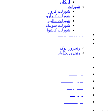
لینکلن
شورلت
شورلت کروز
شورلت کامارو
شورلت مالیبو
شورلت سونیک
شورلت کاپتیوا
لوازم یدکی نیسان
مزدا
لوازم یدکی رنجرور
رنجرور ایوک
رنجرور جگوار
لوازم یدکی بنز
صفحه اصلی
فروشگاه
اخبار و مقالات
تماس با ما
درباره ما
سوالات متداول