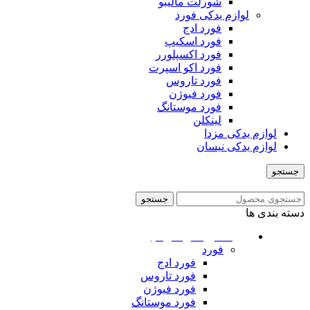
شورلت مالیبو
لوازم یدکی فورد
فورد ادج
فورد اسکیپ
فورد اکسپلورر
فورد اکو اسپرت
فورد تاروس
فورد فیوژن
فورد موستانگ
لینکلن
لوازم یدکی مزدا
لوازم یدکی نیسان
جستجو
منو
جستجو
دسته بندی ها
ماشین های امریکایی
فورد
فورد ادج
فورد تاروس
فورد فیوژن
فورد موستانگ