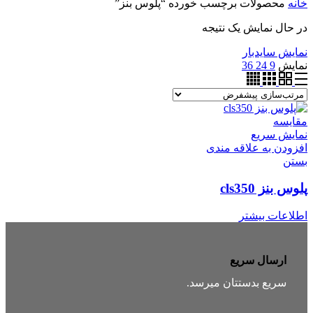
خانه
محصولات برچسب خورده “پلوس بنز”
در حال نمایش یک نتیجه
نمایش سایدبار
نمایش
9
24
36
مقایسه
نمایش سریع
افزودن به علاقه مندی
بستن
پلوس بنز cls350
اطلاعات بیشتر
ارسال سریع
سریع بدستتان میرسد.