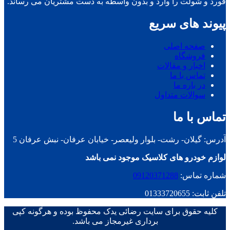
فورد و شولت را وارد و بدون واسطه به دست مشتریان می رساند.
پیوند های سریع
صفحه اصلی
فروشگاه
اخبار و مقالات
تماس با ما
در باره ما
سوالات متداول
تماس با ما
آدرس: گیلان- رشت- بلوار ولیعصر- خیابان عرفان- نبش عرفان 5
لوازم خودرو های کلاسیک موجود نمی باشد
شماره تماس:
09120371288
تلفن ثابت: 01333720655
کلیه حقوق برای سایت رضائی یدک محفوظ بوده و هرگونه کپی
برداری غیرمجاز می باشد.