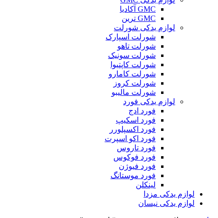
GMC آکادیا
GMC ترین
لوازم یدکی شورلت
شورلت اسپارک
شورلت تاهو
شورلت سونیک
شورلت کاپتیوا
شورلت کامارو
شورلت کروز
شورلت مالیبو
لوازم یدکی فورد
فورد ادج
فورد اسکیپ
فورد اکسپلورر
فورد اکو اسپرت
فورد تاروس
فورد فوکوس
فورد فیوژن
فورد موستانگ
لینکلن
لوازم یدکی مزدا
لوازم یدکی نیسان