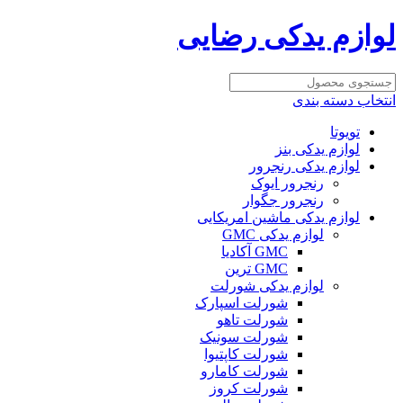
لوازم یدکی رضایی
انتخاب دسته بندی
تویوتا
لوازم یدکی بنز
لوازم یدکی رنجرور
رنجرور ایوک
رنجرور جگوار
لوازم یدکی ماشین امریکایی
لوازم یدکی GMC
GMC آکادیا
GMC ترین
لوازم یدکی شورلت
شورلت اسپارک
شورلت تاهو
شورلت سونیک
شورلت کاپتیوا
شورلت کامارو
شورلت کروز