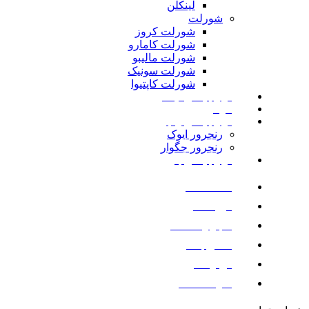
لینکلن
شورلت
شورلت کروز
شورلت کامارو
شورلت مالیبو
شورلت سونیک
شورلت کاپتیوا
لوازم یدکی نیسان
مزدا
لوازم یدکی رنجرور
رنجرور ایوک
رنجرور جگوار
لوازم یدکی بنز
صفحه اصلی
فروشگاه
اخبار و مقالات
تماس با ما
درباره ما
سوالات متداول