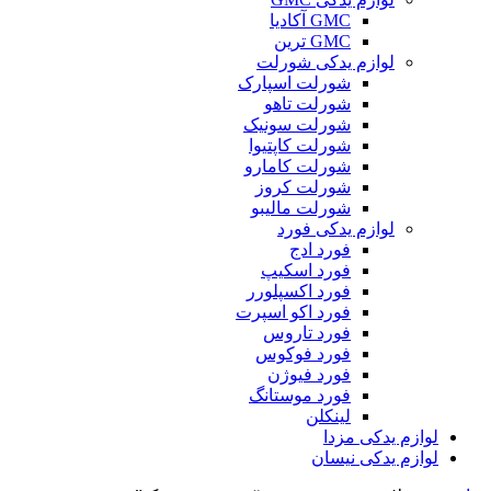
GMC آکادیا
GMC ترین
لوازم یدکی شورلت
شورلت اسپارک
شورلت تاهو
شورلت سونیک
شورلت کاپتیوا
شورلت کامارو
شورلت کروز
شورلت مالیبو
لوازم یدکی فورد
فورد ادج
فورد اسکیپ
فورد اکسپلورر
فورد اکو اسپرت
فورد تاروس
فورد فوکوس
فورد فیوژن
فورد موستانگ
لینکلن
لوازم یدکی مزدا
لوازم یدکی نیسان