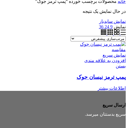
خانه
محصولات برچسب خورده “پمپ ترمز جوک”
در حال نمایش یک نتیجه
نمایش سایدبار
نمایش
9
24
36
مقایسه
نمایش سریع
افزودن به علاقه مندی
بستن
پمپ ترمز نیسان جوک
اطلاعات بیشتر
ارسال سریع
سریع بدستتان میرسد.