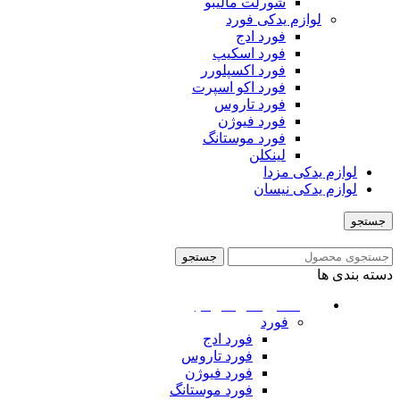
شورلت مالیبو
لوازم یدکی فورد
فورد ادج
فورد اسکیپ
فورد اکسپلورر
فورد اکو اسپرت
فورد تاروس
فورد فیوژن
فورد موستانگ
لینکلن
لوازم یدکی مزدا
لوازم یدکی نیسان
جستجو
منو
جستجو
دسته بندی ها
ماشین های امریکایی
فورد
فورد ادج
فورد تاروس
فورد فیوژن
فورد موستانگ