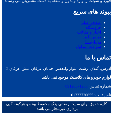
فورد و شولت را وارد و بدون واسطه به دست مشتریان می رساند.
پیوند های سریع
صفحه اصلی
فروشگاه
اخبار و مقالات
تماس با ما
در باره ما
سوالات متداول
تماس با ما
آدرس: گیلان- رشت- بلوار ولیعصر- خیابان عرفان- نبش عرفان 5
لوازم خودرو های کلاسیک موجود نمی باشد
شماره تماس:
09120371288
تلفن ثابت: 01333720655
کلیه حقوق برای سایت رضائی یدک محفوظ بوده و هرگونه کپی
برداری غیرمجاز می باشد.