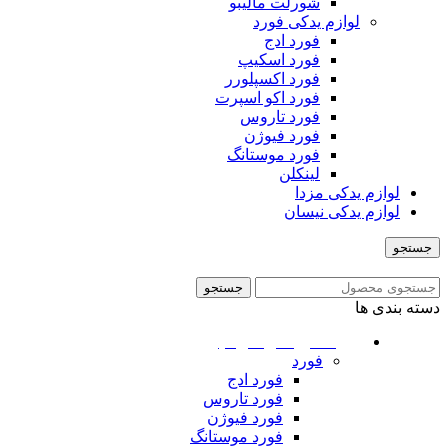
شورلت مالیبو
لوازم یدکی فورد
فورد ادج
فورد اسکیپ
فورد اکسپلورر
فورد اکو اسپرت
فورد تاروس
فورد فیوژن
فورد موستانگ
لینکلن
لوازم یدکی مزدا
لوازم یدکی نیسان
جستجو
منو
جستجو
دسته بندی ها
ماشین های امریکایی
فورد
فورد ادج
فورد تاروس
فورد فیوژن
فورد موستانگ