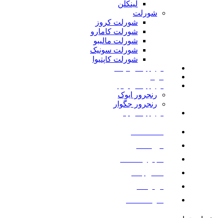
لینکلن
شورلت
شورلت کروز
شورلت کامارو
شورلت مالیبو
شورلت سونیک
شورلت کاپتیوا
لوازم یدکی نیسان
مزدا
لوازم یدکی رنجرور
رنجرور ایوک
رنجرور جگوار
لوازم یدکی بنز
صفحه اصلی
فروشگاه
اخبار و مقالات
تماس با ما
درباره ما
سوالات متداول