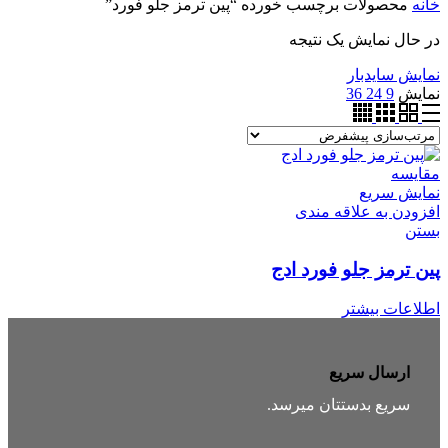
خانه
محصولات برچسب خورده “پین ترمز جلو فورد”
در حال نمایش یک نتیجه
نمایش سایدبار
نمایش
9
24
36
مقایسه
نمایش سریع
افزودن به علاقه مندی
بستن
پین ترمز جلو فورد ادج
اطلاعات بیشتر
ارسال سریع
سریع بدستتان میرسد.