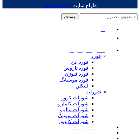
طراح سایت:
hamihan.web
جستجو
منو
دسته بندی ها
ماشین های امریکایی
فورد
فورد ادج
فورد تاروس
فورد فیوژن
فورد موستانگ
لینکلن
شورلت
شورلت کروز
شورلت کامارو
شورلت مالیبو
شورلت سونیک
شورلت کاپتیوا
لوازم یدکی نیسان
مزدا
لوازم یدکی رنجرور