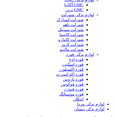
GMC آکادیا
GMC ترین
لوازم یدکی شورلت
شورلت اسپارک
شورلت تاهو
شورلت سونیک
شورلت کاپتیوا
شورلت کامارو
شورلت کروز
شورلت مالیبو
لوازم یدکی فورد
فورد ادج
فورد اسکیپ
فورد اکسپلورر
فورد اکو اسپرت
فورد تاروس
فورد فوکوس
فورد فیوژن
فورد موستانگ
لینکلن
لوازم یدکی مزدا
لوازم یدکی نیسان