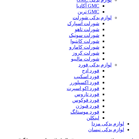
GMC آکادیا
GMC ترین
لوازم یدکی شورلت
شورلت اسپارک
شورلت تاهو
شورلت سونیک
شورلت کاپتیوا
شورلت کامارو
شورلت کروز
شورلت مالیبو
لوازم یدکی فورد
فورد ادج
فورد اسکیپ
فورد اکسپلورر
فورد اکو اسپرت
فورد تاروس
فورد فوکوس
فورد فیوژن
فورد موستانگ
لینکلن
لوازم یدکی مزدا
لوازم یدکی نیسان