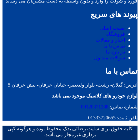
فورد و شولت را وارد و بدون واسطه به دست مشتریان می رساند.
پیوند های سریع
صفحه اصلی
فروشگاه
اخبار و مقالات
تماس با ما
در باره ما
سوالات متداول
تماس با ما
آدرس: گیلان- رشت- بلوار ولیعصر- خیابان عرفان- نبش عرفان 5
لوازم خودرو های کلاسیک موجود نمی باشد
شماره تماس:
09120371288
تلفن ثابت: 01333720655
کلیه حقوق برای سایت رضائی یدک محفوظ بوده و هرگونه کپی
برداری غیرمجاز می باشد.