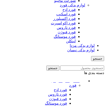
شورلت مالیبو
لوازم یدکی فورد
فورد ادج
فورد اسکیپ
فورد اکسپلورر
فورد اکو اسپرت
فورد تاروس
فورد فیوژن
فورد موستانگ
لینکلن
لوازم یدکی مزدا
لوازم یدکی نیسان
جستجو
منو
جستجو
دسته بندی ها
ماشین های امریکایی
فورد
فورد ادج
فورد تاروس
فورد فیوژن
فورد موستانگ