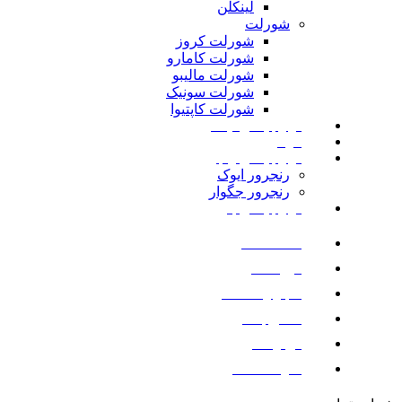
لینکلن
شورلت
شورلت کروز
شورلت کامارو
شورلت مالیبو
شورلت سونیک
شورلت کاپتیوا
لوازم یدکی نیسان
مزدا
لوازم یدکی رنجرور
رنجرور ایوک
رنجرور جگوار
لوازم یدکی بنز
صفحه اصلی
فروشگاه
اخبار و مقالات
تماس با ما
درباره ما
سوالات متداول