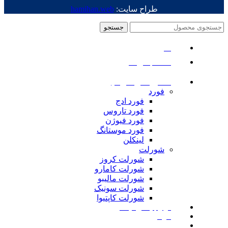
طراح سایت:
hamihan.web
جستجو
منو
دسته بندی ها
ماشین های امریکایی
فورد
فورد ادج
فورد تاروس
فورد فیوژن
فورد موستانگ
لینکلن
شورلت
شورلت کروز
شورلت کامارو
شورلت مالیبو
شورلت سونیک
شورلت کاپتیوا
لوازم یدکی نیسان
مزدا
لوازم یدکی رنجرور