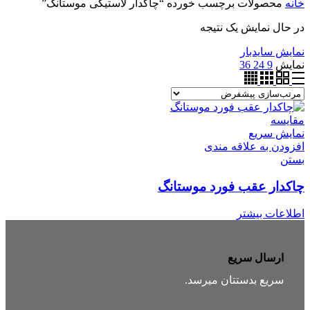
خانه
محصولات برچسب خورده “چاکدار لاستیکی موستانگ”
در حال نمایش یک نتیجه
نمایش سایدبار
نمایش
9
24
36
مقایسه
نمایش سریع
افزودن به علاقه مندی
بستن
چاکدار عقب فورد موستانگ
اطلاعات بیشتر
ارسال سریع
سریع بدستتان میرسد.