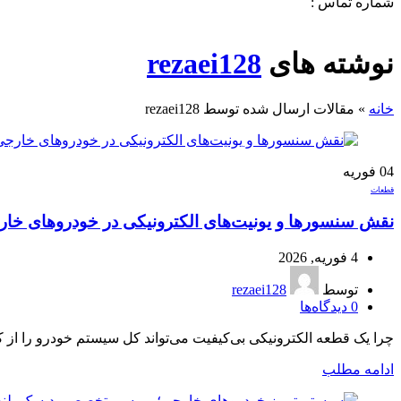
شماره تماس :
09120371288
0
لیست علاقه مندی ها
نوشته های
rezaei128
خانه
»
مقالات ارسال شده توسط rezaei128
04
فوریه
قطعات
نقش سنسورها و یونیت‌های الکترونیکی در خودروهای خا
4 فوریه, 2026
توسط
rezaei128
0
دیدگاه‌ها
چرا یک قطعه الکترونیکی بی‌کیفیت می‌تواند کل سیستم خودرو را از 
ادامه مطلب