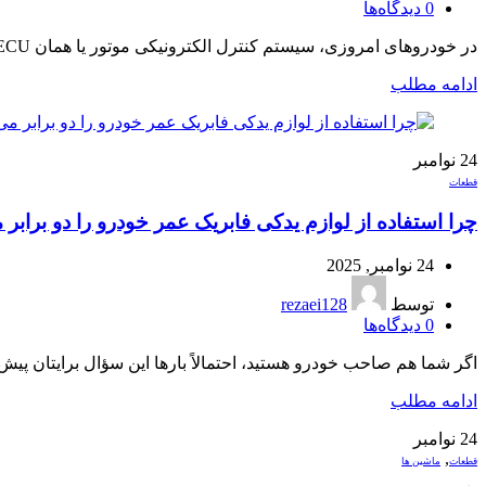
0
دیدگاه‌ها
در خودروهای امروزی، سیستم کنترل الکترونیکی موتور یا همان ECU مانند مغز خودرو عمل می‌کند. اما ECU بدون ورودی‌های دقیق و معتبر قادر به تح...
ادامه مطلب
24
نوامبر
قطعات
چرا استفاده از لوازم یدکی فابریک عمر خودرو را دو برابر 
24 نوامبر, 2025
توسط
rezaei128
0
دیدگاه‌ها
اگر شما هم صاحب خودرو هستید، احتمالاً بارها این سؤال برایتان پیش 
ادامه مطلب
24
نوامبر
,
قطعات
ماشین ها