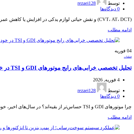
توسط
rezaei128
0
دیدگاه‌ها
(CVT، AT، DCT) و نقش حیاتی لوازم یدکی در افزایش یا کاهش عمر گیربکس** مقدمه: چرا گیربکس اتومات در خودروهای خارجی حساس‌ترین بخش فنی اس...
ادامه مطلب
04
فوریه
قطعات
تحلیل تخصصی خرابی‌های رایج موتورهای GDI و TSI در خودروهای خارجی
4 فوریه, 2026
توسط
rezaei128
0
دیدگاه‌ها
چرا موتورهای GDI و TSI حساس‌تر از بقیه‌اند؟ در سال‌های اخیر، خودروسازان بزرگ دنیا برای کاهش مصرف سوخت، افزایش راندمان و پاس کردن استان...
ادامه مطلب