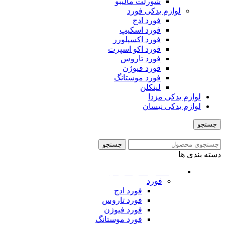
شورلت مالیبو
لوازم یدکی فورد
فورد ادج
فورد اسکیپ
فورد اکسپلورر
فورد اکو اسپرت
فورد تاروس
فورد فیوژن
فورد موستانگ
لینکلن
لوازم یدکی مزدا
لوازم یدکی نیسان
جستجو
منو
جستجو
دسته بندی ها
ماشین های امریکایی
فورد
فورد ادج
فورد تاروس
فورد فیوژن
فورد موستانگ