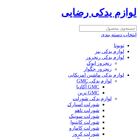
لوازم یدکی رضایی
انتخاب دسته بندی
تویوتا
لوازم یدکی بنز
لوازم یدکی رنجرور
رنجرور ایوک
رنجرور جگوار
لوازم یدکی ماشین امریکایی
لوازم یدکی GMC
GMC آکادیا
GMC ترین
لوازم یدکی شورلت
شورلت اسپارک
شورلت تاهو
شورلت سونیک
شورلت کاپتیوا
شورلت کامارو
شورلت کروز