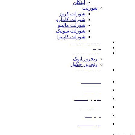
لینکلن
شورلت
شورلت کروز
شورلت کامارو
شورلت مالیبو
شورلت سونیک
شورلت کاپتیوا
لوازم یدکی نیسان
مزدا
لوازم یدکی رنجرور
رنجرور ایوک
رنجرور جگوار
لوازم یدکی بنز
صفحه اصلی
فروشگاه
اخبار و مقالات
تماس با ما
درباره ما
سوالات متداول