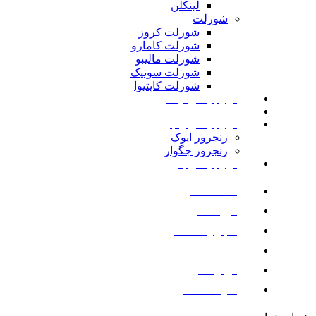
لینکلن
شورلت
شورلت کروز
شورلت کامارو
شورلت مالیبو
شورلت سونیک
شورلت کاپتیوا
لوازم یدکی نیسان
مزدا
لوازم یدکی رنجرور
رنجرور ایوک
رنجرور جگوار
لوازم یدکی بنز
صفحه اصلی
فروشگاه
اخبار و مقالات
تماس با ما
درباره ما
سوالات متداول