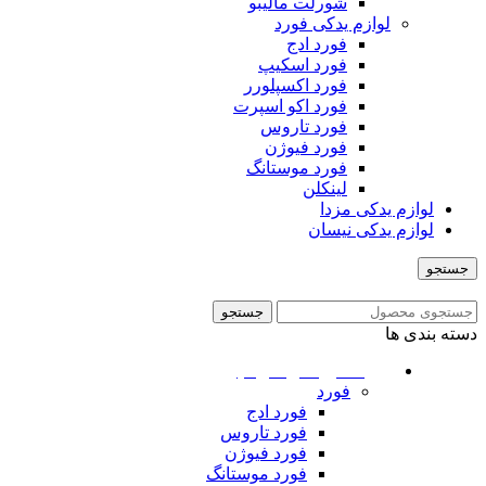
شورلت مالیبو
لوازم یدکی فورد
فورد ادج
فورد اسکیپ
فورد اکسپلورر
فورد اکو اسپرت
فورد تاروس
فورد فیوژن
فورد موستانگ
لینکلن
لوازم یدکی مزدا
لوازم یدکی نیسان
جستجو
منو
جستجو
دسته بندی ها
ماشین های امریکایی
فورد
فورد ادج
فورد تاروس
فورد فیوژن
فورد موستانگ