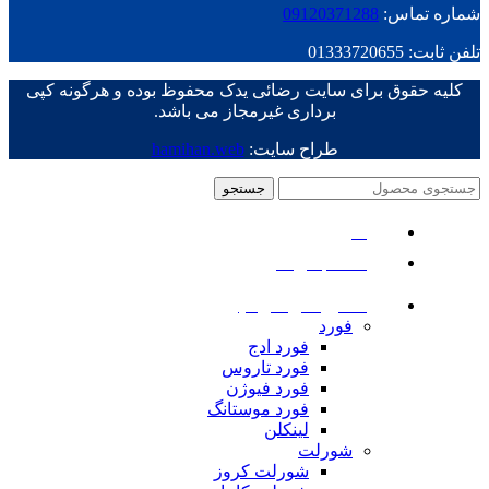
شماره تماس:
09120371288
تلفن ثابت: 01333720655
کلیه حقوق برای سایت رضائی یدک محفوظ بوده و هرگونه کپی
برداری غیرمجاز می باشد.
طراح سایت:
hamihan.web
جستجو
منو
دسته بندی ها
ماشین های امریکایی
فورد
فورد ادج
فورد تاروس
فورد فیوژن
فورد موستانگ
لینکلن
شورلت
شورلت کروز