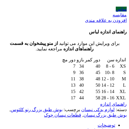
تماس
مقایسه
افزودن به علاقه مندی
راهنمای اندازه لباس
برای ویرایش این موارد می توانید
از منو پیشخوان به قسمت
راهنماهای اندازه
مراجعه نمایید.
اندازه
سن
دور کمر
بازو
دور مچ
7
34
40
6 - 8
XS
9
36
45
8 -10
S
11
38
48
10 - 12
M
13
40
50
12 - 14
L
15
42
55
14 - 16
XL
17
44
58
16 - 28
XXL
راهنمای اندازه
دسته:
لوازم یدکی نیسان
برچسب:
بوش طبق بزرگ رنو کلئوس
,
بوش طبق بزرگ نیسان
,
قطعات نیسان جوک
توضیحات