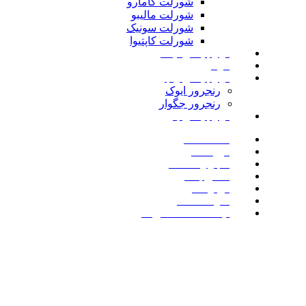
شورلت کامارو
شورلت مالیبو
شورلت سونیک
شورلت کاپتیوا
لوازم یدکی نیسان
مزدا
لوازم یدکی رنجرور
رنجرور ایوک
رنجرور جگوار
لوازم یدکی بنز
صفحه اصلی
فروشگاه
اخبار و مقالات
تماس با ما
درباره ما
سوالات متداول
لیست علاقه مندی ها