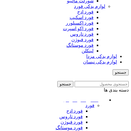
شورلت مالیبو
لوازم یدکی فورد
فورد ادج
فورد اسکیپ
فورد اکسپلورر
فورد اکو اسپرت
فورد تاروس
فورد فیوژن
فورد موستانگ
لینکلن
لوازم یدکی مزدا
لوازم یدکی نیسان
جستجو
منو
جستجو
دسته بندی ها
ماشین های امریکایی
فورد
فورد ادج
فورد تاروس
فورد فیوژن
فورد موستانگ