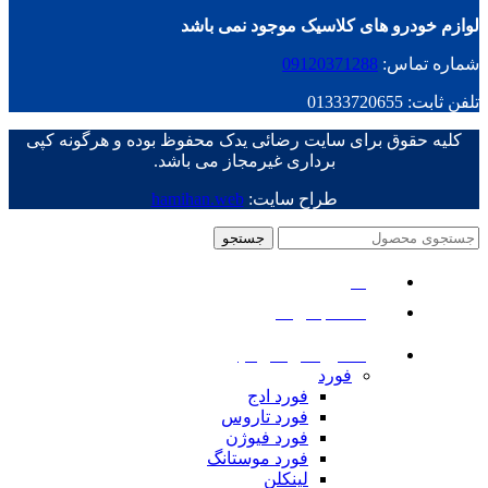
لوازم خودرو های کلاسیک موجود نمی باشد
شماره تماس:
09120371288
تلفن ثابت: 01333720655
کلیه حقوق برای سایت رضائی یدک محفوظ بوده و هرگونه کپی
برداری غیرمجاز می باشد.
طراح سایت:
hamihan.web
جستجو
منو
دسته بندی ها
ماشین های امریکایی
فورد
فورد ادج
فورد تاروس
فورد فیوژن
فورد موستانگ
لینکلن