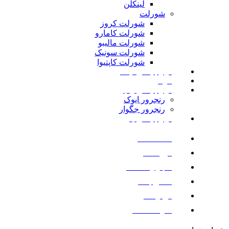
لینکلن
شورلت
شورلت کروز
شورلت کامارو
شورلت مالیبو
شورلت سونیک
شورلت کاپتیوا
لوازم یدکی نیسان
مزدا
لوازم یدکی رنجرور
رنجرور ایوک
رنجرور جگوار
لوازم یدکی بنز
صفحه اصلی
فروشگاه
اخبار و مقالات
تماس با ما
درباره ما
سوالات متداول