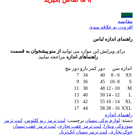
تماس
مقایسه
افزودن به علاقه مندی
راهنمای اندازه لباس
برای ویرایش این موارد می توانید
از منو پیشخوان به قسمت
راهنماهای اندازه
مراجعه نمایید.
اندازه
سن
دور کمر
بازو
دور مچ
7
34
40
6 - 8
XS
9
36
45
8 -10
S
11
38
48
10 - 12
M
13
40
50
12 - 14
L
15
42
55
14 - 16
XL
17
44
58
16 - 28
XXL
راهنمای اندازه
دسته:
لوازم یدکی نیسان
برچسب:
لنت ترمز رنو کلئوس
,
لنت ترمز
سوزوکی ویتارا
,
لنت ترمز عقب تجاری
,
لنت ترمز عقب نیسان
جوک تجاری
,
لنت ترمز نیسان ایک‌تریل