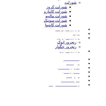
شورلت
شورلت کروز
شورلت کامارو
شورلت مالیبو
شورلت سونیک
شورلت کاپتیوا
لوازم یدکی نیسان
مزدا
لوازم یدکی رنجرور
رنجرور ایوک
رنجرور جگوار
لوازم یدکی بنز
صفحه اصلی
فروشگاه
اخبار و مقالات
تماس با ما
درباره ما
سوالات متداول
لیست علاقه مندی ها