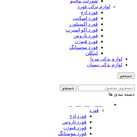
شورلت مالیبو
لوازم یدکی فورد
فورد ادج
فورد اسکیپ
فورد اکسپلورر
فورد اکو اسپرت
فورد تاروس
فورد فیوژن
فورد موستانگ
لینکلن
لوازم یدکی مزدا
لوازم یدکی نیسان
جستجو
منو
جستجو
دسته بندی ها
ماشین های امریکایی
فورد
فورد ادج
فورد تاروس
فورد فیوژن
فورد موستانگ