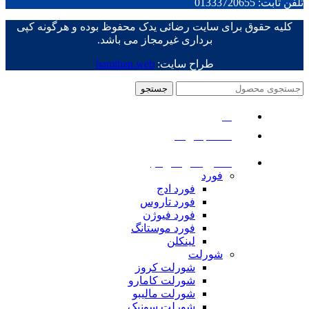
تلفن ثابت: 01333720655
کلیه حقوق برای سایت رضائی یدک محفوظ بوده و هرگونه کپی
برداری غیرمجاز می باشد.
طراح سایت:
hamihan.web
جستجو
منو
دسته بندی ها
ماشین های امریکایی
فورد
فورد ادج
فورد تاروس
فورد فیوژن
فورد موستانگ
لینکلن
شورلت
شورلت کروز
شورلت کامارو
شورلت مالیبو
شورلت سونیک