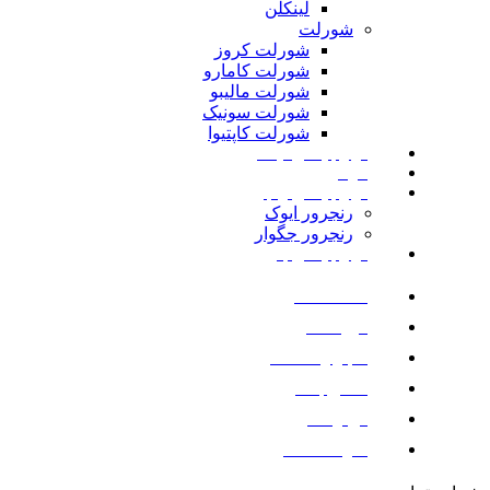
لینکلن
شورلت
شورلت کروز
شورلت کامارو
شورلت مالیبو
شورلت سونیک
شورلت کاپتیوا
لوازم یدکی نیسان
مزدا
لوازم یدکی رنجرور
رنجرور ایوک
رنجرور جگوار
لوازم یدکی بنز
صفحه اصلی
فروشگاه
اخبار و مقالات
تماس با ما
درباره ما
سوالات متداول