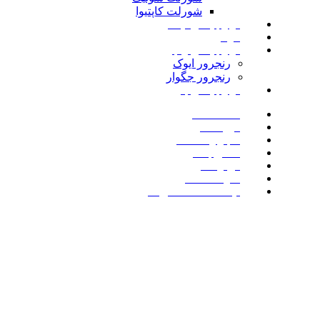
شورلت کاپتیوا
لوازم یدکی نیسان
مزدا
لوازم یدکی رنجرور
رنجرور ایوک
رنجرور جگوار
لوازم یدکی بنز
صفحه اصلی
فروشگاه
اخبار و مقالات
تماس با ما
درباره ما
سوالات متداول
لیست علاقه مندی ها