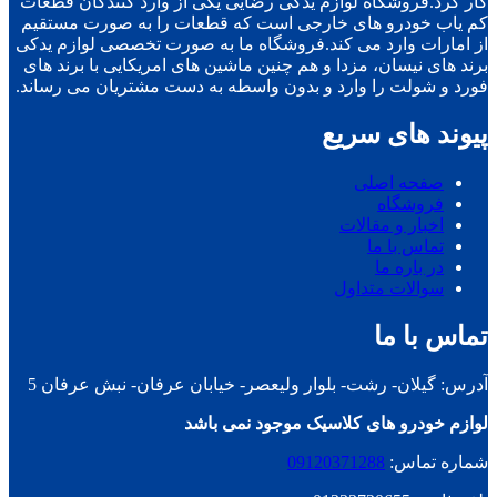
کار کرد.فروشگاه لوازم یدکی رضایی یکی از وارد کنندگان قطعات
کم یاب خودرو های خارجی است که قطعات را به صورت مستقیم
از امارات وارد می کند.فروشگاه ما به صورت تخصصی لوازم یدکی
برند های نیسان، مزدا و هم چنین ماشین های امریکایی با برند های
فورد و شولت را وارد و بدون واسطه به دست مشتریان می رساند.
پیوند های سریع
صفحه اصلی
فروشگاه
اخبار و مقالات
تماس با ما
در باره ما
سوالات متداول
تماس با ما
آدرس: گیلان- رشت- بلوار ولیعصر- خیابان عرفان- نبش عرفان 5
لوازم خودرو های کلاسیک موجود نمی باشد
شماره تماس:
09120371288