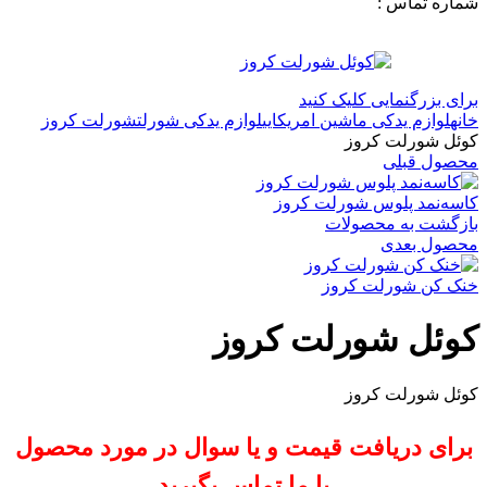
شماره تماس :
09120371288
0
لیست علاقه مندی ها
برای بزرگنمایی کلیک کنید
خانه
لوازم یدکی ماشین امریکایی
لوازم یدکی شورلت
شورلت کروز
کوئل شورلت کروز
محصول قبلی
کاسه‌نمد پلوس شورلت کروز
بازگشت به محصولات
محصول بعدی
خنک کن شورلت کروز
کوئل شورلت کروز
کوئل شورلت کروز
برای دریافت قیمت و یا سوال در مورد محصول
با ما تماس بگیرید