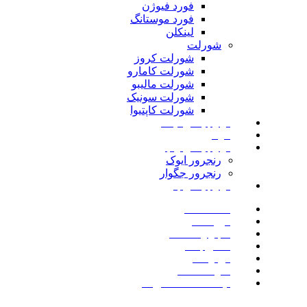
فورد فیوژن
فورد موستانگ
لینکلن
شورلت
شورلت کروز
شورلت کامارو
شورلت مالیبو
شورلت سونیک
شورلت کاپتیوا
لوازم یدکی نیسان
مزدا
لوازم یدکی رنجرور
رنجرور ایوک
رنجرور جگوار
لوازم یدکی بنز
صفحه اصلی
فروشگاه
اخبار و مقالات
تماس با ما
درباره ما
سوالات متداول
لیست علاقه مندی ها