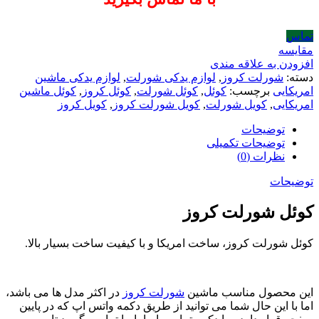
تماس
مقایسه
افزودن به علاقه مندی
دسته:
شورلت کروز
,
لوازم یدکی شورلت
,
لوازم یدکی ماشین
امریکایی
برچسب:
کوئل
,
کوئل شورلت
,
کوئل کروز
,
کوئل ماشین
امریکایی
,
کویل شورلت
,
کویل شورلت کروز
,
کویل کروز
توضیحات
توضیحات تکمیلی
نظرات (0)
توضیحات
کوئل شورلت کروز
کوئل شورلت کروز، ساخت امریکا و با کیفیت ساخت بسیار بالا.
این محصول مناسب ماشین
شورلت کروز
در اکثر مدل ها می باشد،
اما با این حال شما می توانید از طریق دکمه واتس اپ که در پایین