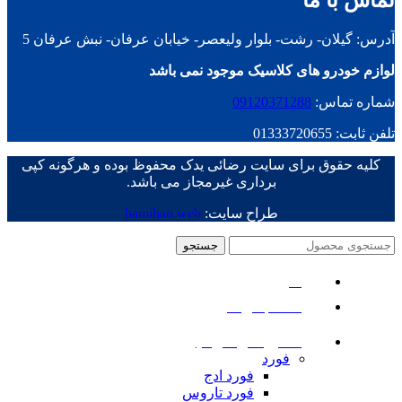
آدرس: گیلان- رشت- بلوار ولیعصر- خیابان عرفان- نبش عرفان 5
لوازم خودرو های کلاسیک موجود نمی باشد
شماره تماس:
09120371288
تلفن ثابت: 01333720655
کلیه حقوق برای سایت رضائی یدک محفوظ بوده و هرگونه کپی
برداری غیرمجاز می باشد.
طراح سایت:
hamihan.web
جستجو
منو
دسته بندی ها
ماشین های امریکایی
فورد
فورد ادج
فورد تاروس