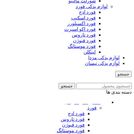
شورلت مالیبو
لوازم یدکی فورد
فورد ادج
فورد اسکیپ
فورد اکسپلورر
فورد اکو اسپرت
فورد تاروس
فورد فیوژن
فورد موستانگ
لینکلن
لوازم یدکی مزدا
لوازم یدکی نیسان
جستجو
منو
جستجو
دسته بندی ها
ماشین های امریکایی
فورد
فورد ادج
فورد تاروس
فورد فیوژن
فورد موستانگ