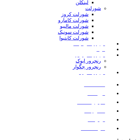
لینکلن
شورلت
شورلت کروز
شورلت کامارو
شورلت مالیبو
شورلت سونیک
شورلت کاپتیوا
لوازم یدکی نیسان
مزدا
لوازم یدکی رنجرور
رنجرور ایوک
رنجرور جگوار
لوازم یدکی بنز
صفحه اصلی
فروشگاه
اخبار و مقالات
تماس با ما
درباره ما
سوالات متداول