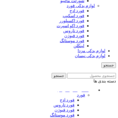
شورلت مالیبو
لوازم یدکی فورد
فورد ادج
فورد اسکیپ
فورد اکسپلورر
فورد اکو اسپرت
فورد تاروس
فورد فیوژن
فورد موستانگ
لینکلن
لوازم یدکی مزدا
لوازم یدکی نیسان
جستجو
منو
جستجو
دسته بندی ها
ماشین های امریکایی
فورد
فورد ادج
فورد تاروس
فورد فیوژن
فورد موستانگ