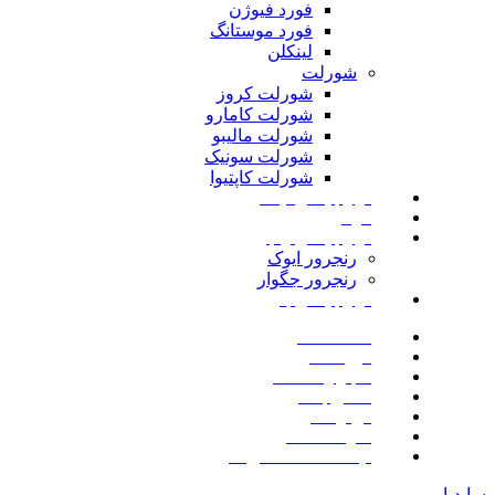
فورد فیوژن
فورد موستانگ
لینکلن
شورلت
شورلت کروز
شورلت کامارو
شورلت مالیبو
شورلت سونیک
شورلت کاپتیوا
لوازم یدکی نیسان
مزدا
لوازم یدکی رنجرور
رنجرور ایوک
رنجرور جگوار
لوازم یدکی بنز
صفحه اصلی
فروشگاه
اخبار و مقالات
تماس با ما
درباره ما
سوالات متداول
لیست علاقه مندی ها
سایدبار