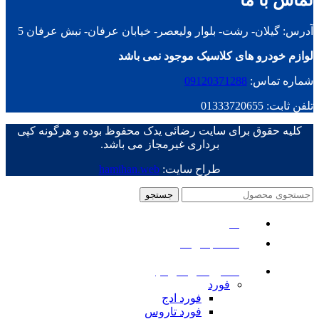
تماس با ما
آدرس: گیلان- رشت- بلوار ولیعصر- خیابان عرفان- نبش عرفان 5
لوازم خودرو های کلاسیک موجود نمی باشد
شماره تماس:
09120371288
تلفن ثابت: 01333720655
کلیه حقوق برای سایت رضائی یدک محفوظ بوده و هرگونه کپی
برداری غیرمجاز می باشد.
طراح سایت:
hamihan.web
جستجو
منو
دسته بندی ها
ماشین های امریکایی
فورد
فورد ادج
فورد تاروس