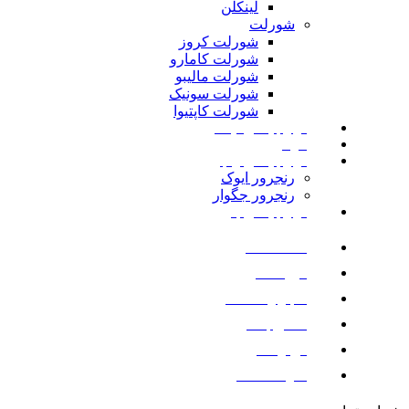
لینکلن
شورلت
شورلت کروز
شورلت کامارو
شورلت مالیبو
شورلت سونیک
شورلت کاپتیوا
لوازم یدکی نیسان
مزدا
لوازم یدکی رنجرور
رنجرور ایوک
رنجرور جگوار
لوازم یدکی بنز
صفحه اصلی
فروشگاه
اخبار و مقالات
تماس با ما
درباره ما
سوالات متداول