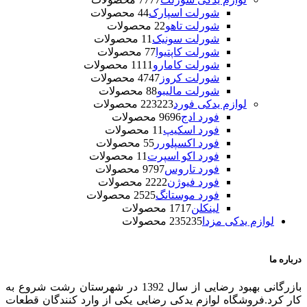
شورلت اسپارک
4 محصولات
4
شورلت تاهو
2 محصولات
2
شورلت سونیک
1 محصولات
1
شورلت کاپتیوا
7 محصولات
7
شورلت کامارو
11 محصولات
11
شورلت کروز
47 محصولات
47
شورلت مالیبو
8 محصولات
8
لوازم یدکی فورد
223 محصولات
223
فورد ادج
96 محصولات
96
فورد اسکیپ
1 محصولات
1
فورد اکسپلورر
5 محصولات
5
فورد اکو اسپرت
1 محصولات
1
فورد تاروس
97 محصولات
97
فورد فیوژن
22 محصولات
22
فورد موستانگ
25 محصولات
25
لینکلن
17 محصولات
17
لوازم یدکی مزدا
235 محصولات
235
درباره ما
بازرگانی بهبود رضایی از سال 1392 در شهرستان رشت شروع به
کار کرد.فروشگاه لوازم یدکی رضایی یکی از وارد کنندگان قطعات