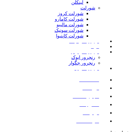
لینکلن
شورلت
شورلت کروز
شورلت کامارو
شورلت مالیبو
شورلت سونیک
شورلت کاپتیوا
لوازم یدکی نیسان
مزدا
لوازم یدکی رنجرور
رنجرور ایوک
رنجرور جگوار
لوازم یدکی بنز
صفحه اصلی
فروشگاه
اخبار و مقالات
تماس با ما
درباره ما
سوالات متداول