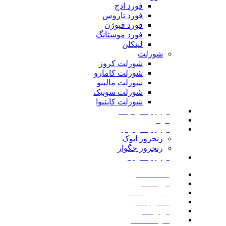
فورد ادج
فورد تاروس
فورد فیوژن
فورد موستانگ
لینکلن
شورلت
شورلت کروز
شورلت کامارو
شورلت مالیبو
شورلت سونیک
شورلت کاپتیوا
لوازم یدکی نیسان
مزدا
لوازم یدکی رنجرور
رنجرور ایوک
رنجرور جگوار
لوازم یدکی بنز
صفحه اصلی
فروشگاه
اخبار و مقالات
تماس با ما
درباره ما
سوالات متداول