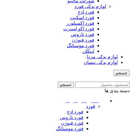
شورلت مالیبو
لوازم یدکی فورد
فورد ادج
فورد اسکیپ
فورد اکسپلورر
فورد اکو اسپرت
فورد تاروس
فورد فیوژن
فورد موستانگ
لینکلن
لوازم یدکی مزدا
لوازم یدکی نیسان
جستجو
منو
جستجو
دسته بندی ها
ماشین های امریکایی
فورد
فورد ادج
فورد تاروس
فورد فیوژن
فورد موستانگ