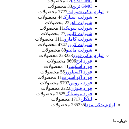
GMC آکادیا
2 محصولات
2
GMC ترین
3 محصولات
3
لوازم یدکی شورلت
77 محصولات
77
شورلت اسپارک
4 محصولات
4
شورلت تاهو
2 محصولات
2
شورلت سونیک
1 محصولات
1
شورلت کاپتیوا
7 محصولات
7
شورلت کامارو
11 محصولات
11
شورلت کروز
47 محصولات
47
شورلت مالیبو
8 محصولات
8
لوازم یدکی فورد
223 محصولات
223
فورد ادج
96 محصولات
96
فورد اسکیپ
1 محصولات
1
فورد اکسپلورر
5 محصولات
5
فورد اکو اسپرت
1 محصولات
1
فورد تاروس
97 محصولات
97
فورد فیوژن
22 محصولات
22
فورد موستانگ
25 محصولات
25
لینکلن
17 محصولات
17
لوازم یدکی مزدا
235 محصولات
235
درباره ما