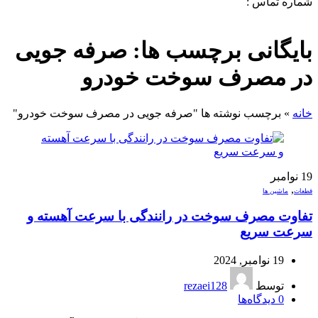
شماره تماس :
09120371288
0
لیست علاقه مندی ها
بایگانی برچسب ها: صرفه جویی
در مصرف سوخت خودرو
خانه
»
برچسب نوشته ها "صرفه جویی در مصرف سوخت خودرو"
19
نوامبر
,
قطعات
ماشین ها
تفاوت مصرف سوخت در رانندگی با سرعت آهسته و
سرعت سریع
19 نوامبر, 2024
توسط
rezaei128
0
دیدگاه‌ها