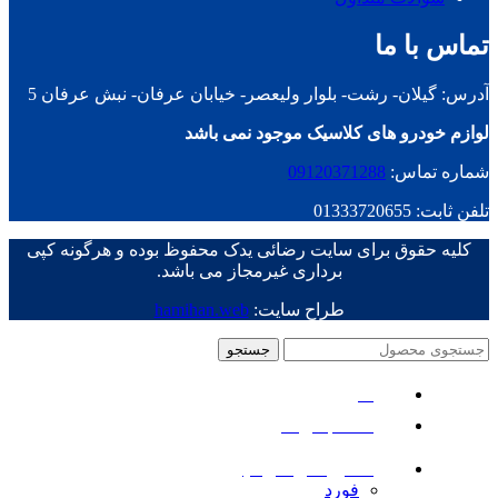
تماس با ما
آدرس: گیلان- رشت- بلوار ولیعصر- خیابان عرفان- نبش عرفان 5
لوازم خودرو های کلاسیک موجود نمی باشد
شماره تماس:
09120371288
تلفن ثابت: 01333720655
کلیه حقوق برای سایت رضائی یدک محفوظ بوده و هرگونه کپی
برداری غیرمجاز می باشد.
طراح سایت:
hamihan.web
جستجو
منو
دسته بندی ها
ماشین های امریکایی
فورد