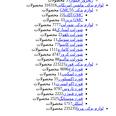
رنجرور جگوار
5 محصولات
5
لوازم یدکی ماشین امریکایی
316 محصولات
316
لوازم یدکی GMC
5 محصولات
5
GMC آکادیا
2 محصولات
2
GMC ترین
3 محصولات
3
لوازم یدکی شورلت
77 محصولات
77
شورلت اسپارک
4 محصولات
4
شورلت تاهو
2 محصولات
2
شورلت سونیک
1 محصولات
1
شورلت کاپتیوا
7 محصولات
7
شورلت کامارو
11 محصولات
11
شورلت کروز
47 محصولات
47
شورلت مالیبو
8 محصولات
8
لوازم یدکی فورد
223 محصولات
223
فورد ادج
96 محصولات
96
فورد اسکیپ
1 محصولات
1
فورد اکسپلورر
5 محصولات
5
فورد اکو اسپرت
1 محصولات
1
فورد تاروس
97 محصولات
97
فورد فیوژن
22 محصولات
22
فورد موستانگ
25 محصولات
25
لینکلن
17 محصولات
17
لوازم یدکی مزدا
235 محصولات
235