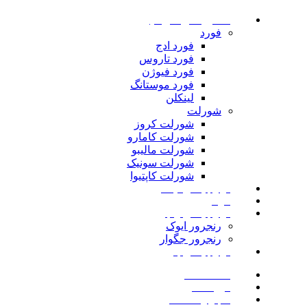
ماشین های امریکایی
فورد
فورد ادج
فورد تاروس
فورد فیوژن
فورد موستانگ
لینکلن
شورلت
شورلت کروز
شورلت کامارو
شورلت مالیبو
شورلت سونیک
شورلت کاپتیوا
لوازم یدکی نیسان
مزدا
لوازم یدکی رنجرور
رنجرور ایوک
رنجرور جگوار
لوازم یدکی بنز
صفحه اصلی
فروشگاه
اخبار و مقالات