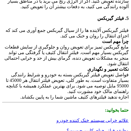
سازنده تعویض کنید. اگر از آلرژی رنج می برید یا در مناطق بسیار
آلوده رانندگی می کنید، به دفعات بیشتر آن را تعویض کنید.
5. فیلتر گیربکس
فیلتر گیربکس آلاینده ها را از سیال گیربکس جمع آوری می کند که
اجزای انتقال را روان و خنک می کند.
چرا مهم است
مایع گیربکس تمیز برای تعویض روان و جلوگیری از سایش قطعات
گیربکس بسیار مهم است. فیلتر انتقال کثیف یا گرفتگی می تواند
منجر به مشکلات تعویض دنده، گرمای بیش از حد و خرابی احتمالی
انتقال شود.
نکات تعمیر و نگهداری
فواصل تعویض فیلتر گیربکس بسته به خودرو و شرایط رانندگی
بسیار متفاوت است. به طور کلی، تعویض فیلتر انتقال هر 45000 تا
95000 مایل توصیه می شود. برای بهترین عملکرد همیشه با کتابچه
راهنمای مالک خود مشورت کنید.
اجازه ندهید فیلترهای کثیف ماشین شما را به پایین بکشاند.
حتما بخوانید:
علائم خرابی سیستم خنک کننده خودرو
وظیفه فیلتر هوای کابین چیست؟