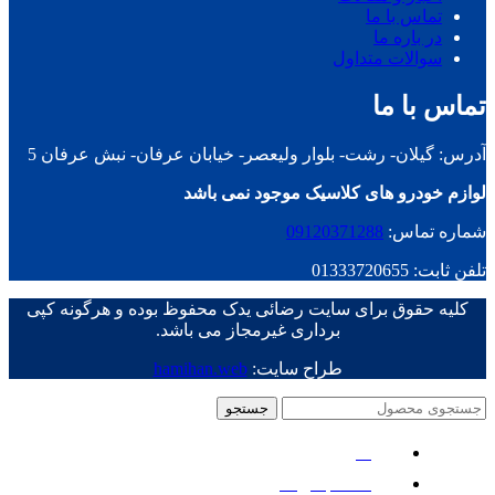
تماس با ما
در باره ما
سوالات متداول
تماس با ما
آدرس: گیلان- رشت- بلوار ولیعصر- خیابان عرفان- نبش عرفان 5
لوازم خودرو های کلاسیک موجود نمی باشد
شماره تماس:
09120371288
تلفن ثابت: 01333720655
کلیه حقوق برای سایت رضائی یدک محفوظ بوده و هرگونه کپی
برداری غیرمجاز می باشد.
طراح سایت:
hamihan.web
جستجو
منو
دسته بندی ها