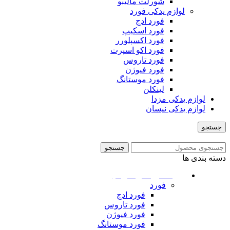
شورلت مالیبو
لوازم یدکی فورد
فورد ادج
فورد اسکیپ
فورد اکسپلورر
فورد اکو اسپرت
فورد تاروس
فورد فیوژن
فورد موستانگ
لینکلن
لوازم یدکی مزدا
لوازم یدکی نیسان
جستجو
منو
جستجو
دسته بندی ها
ماشین های امریکایی
فورد
فورد ادج
فورد تاروس
فورد فیوژن
فورد موستانگ