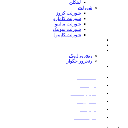
لینکلن
شورلت
شورلت کروز
شورلت کامارو
شورلت مالیبو
شورلت سونیک
شورلت کاپتیوا
لوازم یدکی نیسان
مزدا
لوازم یدکی رنجرور
رنجرور ایوک
رنجرور جگوار
لوازم یدکی بنز
صفحه اصلی
فروشگاه
اخبار و مقالات
تماس با ما
درباره ما
سوالات متداول