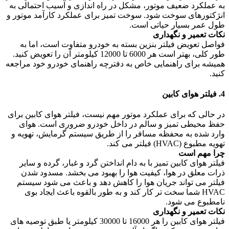
به عملکرد ضعیف موتور، مشکل در راه اندازی و آسیب احتمالی به
انژکتورهای سوخت شود. سوخت تمیز برای عملکرد کارآمد موتور و
طول عمر بسیار حیاتی است.
نکات تعمیر و نگهداری
فواصل تعویض فیلتر بنزین بسته به خودرو متفاوت است، اما به
طور کلی، بهتر است هر 6000 تا 12000 کیلومتر آن را تعویض کنید.
همیشه برای راهنمایی خاص به دفترچه راهنمای خودرو خود مراجعه
کنید.
4. فیلتر هوای کابین
در حالی که برای عملکرد موتور مهم نیست، فیلتر هوای کابین برای
حفظ محیطی تمیز و سالم در داخل خودرو ضروری است. هوای
وارد شده به محفظه مسافر را از طریق سیستم گرمایش، تهویه و
تهویه مطبوع (HVAC) فیلتر می کند.
چرا مهم است
فیلتر هوای کابین تمیز با به دام انداختن گرد و غبار، گرده و سایر
ذرات معلق در هوا، کیفیت هوا را بهبود می بخشد. مسدود شدن
فیلتر می تواند جریان هوا را کاهش دهد و باعث می شود سیستم
HVAC شما سخت تر کار کند و به طور بالقوه باعث ایجاد بوی
نامطبوع می شود.
نکات تعمیر و نگهداری
فیلتر هوای کابین را هر 16000 تا 30000 کیلومتر یا طبق توصیه های