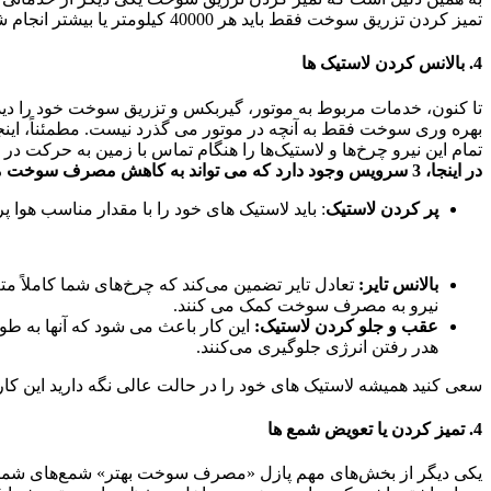
تمیز کردن تزریق سوخت فقط باید هر 40000 کیلومتر یا بیشتر انجام شود. این سرویس فوراً انژکتورها را تمیز می کند و آنها را برای جریان بهینه آزمایش می کند و مصرف سوخت خودرو شما را بهبود می بخشد.
4. بالانس کردن لاستیک ها
تا کنون، خدمات مربوط به موتور، گیربکس و تزریق سوخت خود را دیده‌
بهره وری سوخت فقط به آنچه در موتور می گذرد نیست. مطمئناً، اینج
تمام این نیرو چرخ‌ها و لاستیک‌ها را هنگام تماس با زمین به حرکت در 
در اینجا، 3 سرویس وجود دارد که می تواند به کاهش مصرف سوخت ماشین شما کمک کند:
پر کردن لاستیک
: باید لاستیک های خود را با مقدار مناسب هوا 
بالانس تایر:
تعادل تایر تضمین می‌کند که چرخ‌های شما کاملاً مت
نیرو به مصرف سوخت کمک می کنند.
عقب و جلو کردن لاستیک:
این کار باعث می شود که آنها به طو
هدر رفتن انرژی جلوگیری می‌کنند.
سعی کنید همیشه لاستیک های خود را در حالت عالی نگه دارید این کا
4. تمیز کردن یا تعویض شمع ها
یکی دیگر از بخش‌های مهم پازل «مصرف سوخت بهتر» شمع‌های شم