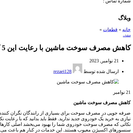
شماره تماس :
09120371288
0
لیست علاقه مندی ها
وبلاگ
خانه
»
قطعات
»
قطعات
کاهش مصرف سوخت ماشین با رعایت این 5 کار
21 نوامبر, 2023
ارسال شده توسط
rezaei128
21
نوامبر
کاهش مصرف سوخت ماشین
صرفه جویی در مصرف سوخت برای بسیاری از رانندگان نگران کننده ا
نیازی به خرید یک خودروی جدید ندارید. فقط باید بدانید که با رعای
نکاتی که مصرف سوخت خودروی شما را بهبود می‌بخشد اصلی کارهای 
سنسورهای اکسیژن معیوب هستند. این خدمات در کنار هم باعث می‌شوند