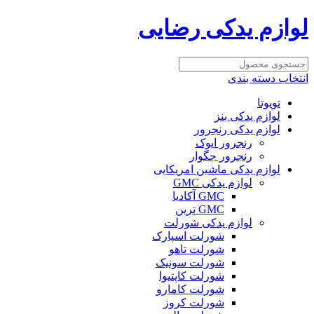
لوازم یدکی رضایی
انتخاب دسته بندی
تویوتا
لوازم یدکی بنز
لوازم یدکی رنجرور
رنجرور ایوک
رنجرور جگوار
لوازم یدکی ماشین امریکایی
لوازم یدکی GMC
GMC آکادیا
GMC ترین
لوازم یدکی شورلت
شورلت اسپارک
شورلت تاهو
شورلت سونیک
شورلت کاپتیوا
شورلت کامارو
شورلت کروز