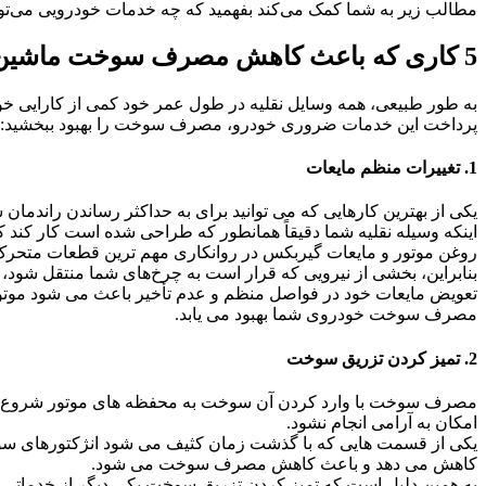
مطالب زیر به شما کمک می‌کند بفهمید که چه خدمات خودرویی می‌توان
5 کاری که باعث کاهش مصرف سوخت ماشین می شود
به طور طبیعی، همه وسایل نقلیه در طول عمر خود کمی از کارایی خود را 
پرداخت این خدمات ضروری خودرو، مصرف سوخت را بهبود ببخشید:
1. تغییرات منظم مایعات
یکی از بهترین کارهایی که می توانید برای به حداکثر رساندن راندما
اینکه وسیله نقلیه شما دقیقاً همانطور که طراحی شده است کار کند 
روغن موتور و مایعات گیربکس در روانکاری مهم ترین قطعات متحرک 
بنابراین، بخشی از نیرویی که قرار است به چرخ‌های شما منتقل شود، 
تعویض مایعات خود در فواصل منظم و عدم تأخیر باعث می شود موتور و
مصرف سوخت خودروی شما بهبود می یابد.
2. تمیز کردن تزریق سوخت
مصرف سوخت با وارد کردن آن سوخت به محفظه های موتور شروع می 
امکان به آرامی انجام نشود.
یکی از قسمت هایی که با گذشت زمان کثیف می شود انژکتورهای سوخت
کاهش می دهد و باعث کاهش مصرف سوخت می شود.
به همین دلیل است که تمیز کردن تزریق سوخت یکی دیگر از خدماتی ا