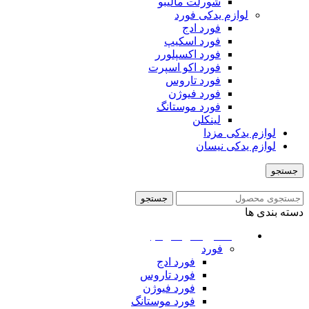
شورلت مالیبو
لوازم یدکی فورد
فورد ادج
فورد اسکیپ
فورد اکسپلورر
فورد اکو اسپرت
فورد تاروس
فورد فیوژن
فورد موستانگ
لینکلن
لوازم یدکی مزدا
لوازم یدکی نیسان
جستجو
منو
جستجو
دسته بندی ها
ماشین های امریکایی
فورد
فورد ادج
فورد تاروس
فورد فیوژن
فورد موستانگ