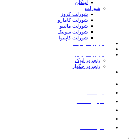
لینکلن
شورلت
شورلت کروز
شورلت کامارو
شورلت مالیبو
شورلت سونیک
شورلت کاپتیوا
لوازم یدکی نیسان
مزدا
لوازم یدکی رنجرور
رنجرور ایوک
رنجرور جگوار
لوازم یدکی بنز
صفحه اصلی
فروشگاه
اخبار و مقالات
تماس با ما
درباره ما
سوالات متداول